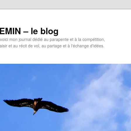
MIN – le blog
oici mon journal dédié au parapente et à la compétition,
isir et au récit de vol, au partage et à l'échange d'idées.