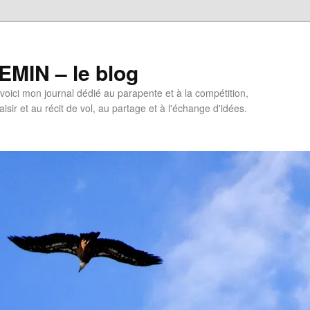
MIN – le blog
oici mon journal dédié au parapente et à la compétition,
isir et au récit de vol, au partage et à l'échange d'idées.