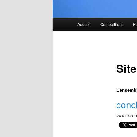
Menu
Accueil
Compétitions
P
principal
Sit
L’ensembl
conc
PARTAGER