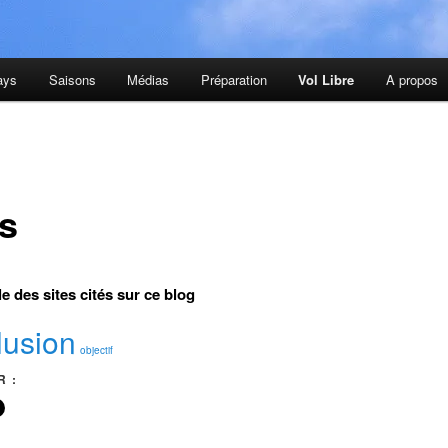
ays
Saisons
Médias
Préparation
Vol Libre
A propos
es
e des sites cités sur ce blog
lusion
objectif
 :