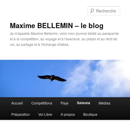
Aller
Aller
au
au
Rech
contenu
contenu
principal
secondaire
Maxime BELLEMIN – le blog
Je m'appelle Maxime Bellemin, voici mon journal dédié au parapente
et à la compétition, au voyage et à l'aventure, au plaisir et au récit de
vol, au partage et à l'échange d'idées.
Menu
Saisons
Accueil
Compétitions
Pays
Médias
principal
Préparation
Vol Libre
A propos
Boutique