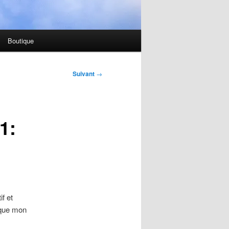
Boutique
Suivant
→
1:
if et
 que mon