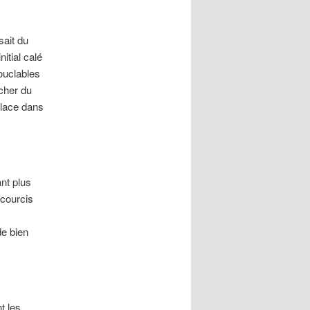
sait du
itial calé
ouclables
rcher du
place dans
ant plus
ccourcis
de bien
t les