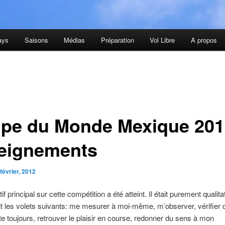
ays
Saisons
Médias
Préparation
Vol Libre
A propos
pe du Monde Mexique 201
eignements
février, 2012
f principal sur cette compétition a été atteint. Il était purement qualitat
t les volets suivants: me mesurer à moi-même, m’observer, vérifier
te toujours, retrouver le plaisir en course, redonner du sens à mon