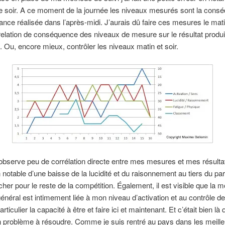
e soir. A ce moment de la journée les niveaux mesurés sont la cons
ance réalisée dans l’après-midi. J’aurais dû faire ces mesures le mat
relation de conséquence des niveaux de mesure sur le résultat produi
. Ou, encore mieux, contrôler les niveaux matin et soir.
observe peu de corrélation directe entre mes mesures et mes résulta
n notable d’une baisse de la lucidité et du raisonnement au tiers du pa
her pour le reste de la compétition. Également, il est visible que la
énéral est intimement liée à mon niveau d’activation et au contrôle 
rticulier la capacité à être et faire ici et maintenant. Et c’était bien là 
un problème à résoudre. Comme je suis rentré au pays dans les meill