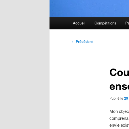
Menu
Accueil
Compétitions
P
principal
Navigation
←
Précédent
des
articles
Cou
ens
Publié le
29 
Mon objecti
comprenai
envie exis