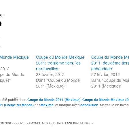
 :
E
 Monde Mexique
Coupe du Monde Mexique
Coupe du Monde Me
2011: troisième tiers, les
2011: deuxième tiers
, 2012
retrouvailles
débandade
upe du Monde
28 février, 2012
27 février, 2012
ique)"
Dans "Coupe du Monde
Dans "Coupe du Mo
2011 (Mexique)"
2011 (Mexique)"
a été publié dans
Coupe du Monde 2011 (Mexique)
,
Coupe du Monde Mexique (2
11 (Coupe du Monde)
par
Maxime
, et marqué avec
conclusion
. Mettez-le en favor
ION SUR «
COUPE DU MONDE MEXIQUE 2011: ENSEIGNEMENTS
»