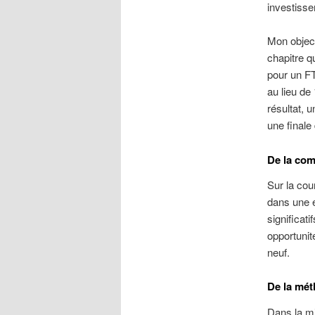
investisse
Mon object
chapitre q
pour un F
au lieu de
résultat, 
une finale
De la com
Sur la cou
dans une é
significat
opportunité
neuf.
De la mé
Dans la mi