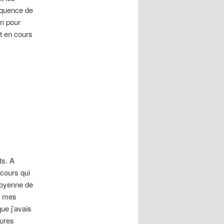
équence de
in pour
t en cours
ts. A
rcours qui
 moyenne de
de mes
que j’avais
eures