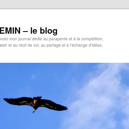
MIN – le blog
oici mon journal dédié au parapente et à la compétition,
isir et au récit de vol, au partage et à l'échange d'idées.