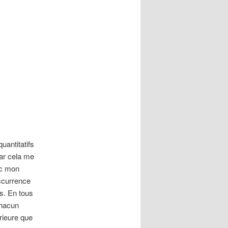
uantitatifs
car cela me
rc mon
occurrence
us. En tous
chacun
rieure que