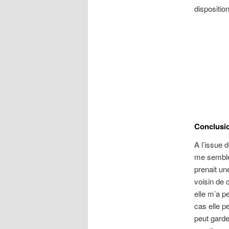
disposition
Conclusi
A l’issue 
me semble 
prenait un
voisin de 
elle m’a p
cas elle p
peut garde