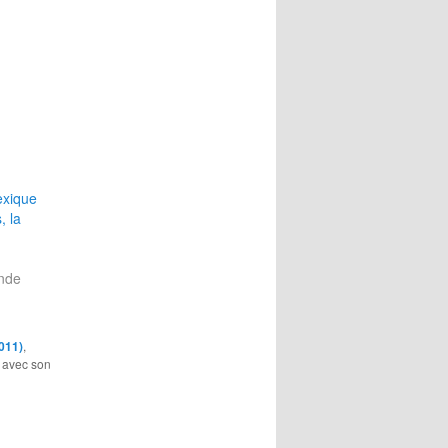
xique
, la
nde
011)
,
i avec son