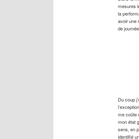
mesures l
la perform
avoir une 
de journée
Du coup j’
l’exceptio
me coûte c
mon état g
sens, en pa
identifié 