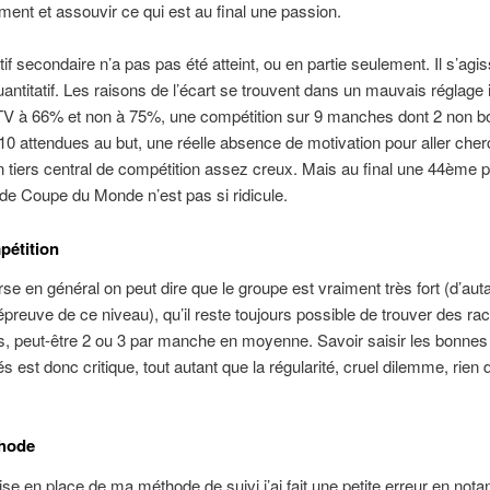
ment et assouvir ce qui est au final une passion.
if secondaire n’a pas pas été atteint, ou en partie seulement. Il s’agis
uantitatif. Les raisons de l’écart se trouvent dans un mauvais réglage in
TV à 66% et non à 75%, une compétition sur 9 manches dont 2 non b
 10 attendues au but, une réelle absence de motivation pour aller che
un tiers central de compétition assez creux. Mais au final une 44ème 
 de Coupe du Monde n’est pas si ridicule.
pétition
rse en général on peut dire que le groupe est vraiment très fort (d’aut
preuve de ce niveau), qu’il reste toujours possible de trouver des ra
ifs, peut-être 2 ou 3 par manche en moyenne. Savoir saisir les bonnes
s est donc critique, tout autant que la régularité, cruel dilemme, rien 
thode
se en place de ma méthode de suivi j’ai fait une petite erreur en notan