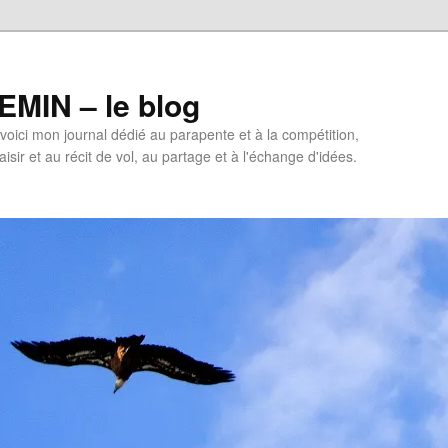
MIN – le blog
oici mon journal dédié au parapente et à la compétition,
isir et au récit de vol, au partage et à l'échange d'idées.