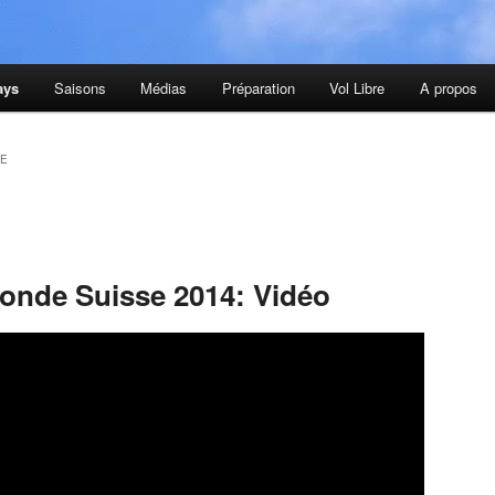
ays
Saisons
Médias
Préparation
Vol Libre
A propos
SE
onde Suisse 2014: Vidéo