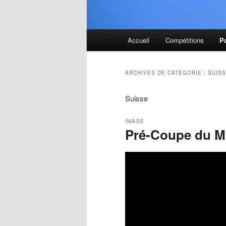
Menu
Accueil
Compétitions
P
principal
ARCHIVES DE CATÉGORIE :
SUIS
Suisse
IMAGE
Pré-Coupe du M