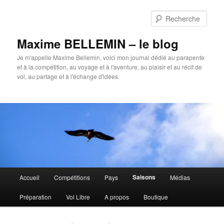
Aller
Aller
au
au
Rech
contenu
contenu
principal
secondaire
Maxime BELLEMIN – le blog
Je m'appelle Maxime Bellemin, voici mon journal dédié au parapente
et à la compétition, au voyage et à l'aventure, au plaisir et au récit de
vol, au partage et à l'échange d'idées.
Menu
Saisons
Accueil
Compétitions
Pays
Médias
principal
Préparation
Vol Libre
A propos
Boutique