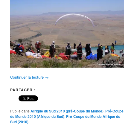
Continuer la lecture
→
PARTAGER :
Publié dans
Afrique du Sud 2010 (pré-Coupe du Monde)
,
Pré-Coupe
du Monde 2010 (Afrique du Sud)
,
Pré-Coupe du Monde Afrique du
Sud (2010)