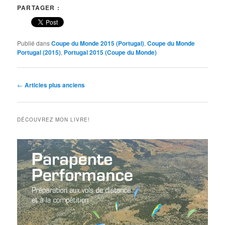
PARTAGER :
Publié dans
Coupe du Monde 2015 (Portugal)
,
Coupe du Monde
Portugal (2015)
,
Portugal 2015 (Coupe du Monde)
Navigation
←
Articles plus anciens
des
articles
DÉCOUVREZ MON LIVRE!