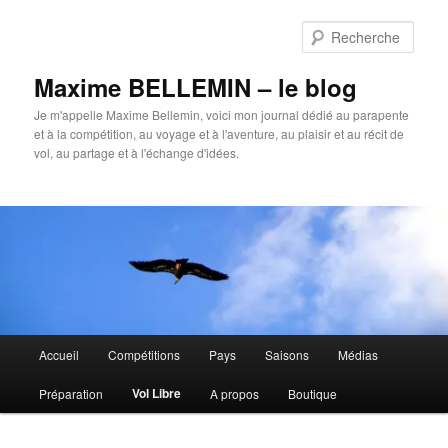
Aller
au
Rech
contenu
principal
Maxime BELLEMIN – le blog
Je m'appelle Maxime Bellemin, voici mon journal dédié au parapente
et à la compétition, au voyage et à l'aventure, au plaisir et au récit de
vol, au partage et à l'échange d'idées.
Menu
Accueil
Compétitions
Pays
Saisons
Médias
principal
Vol Libre
Préparation
A propos
Boutique