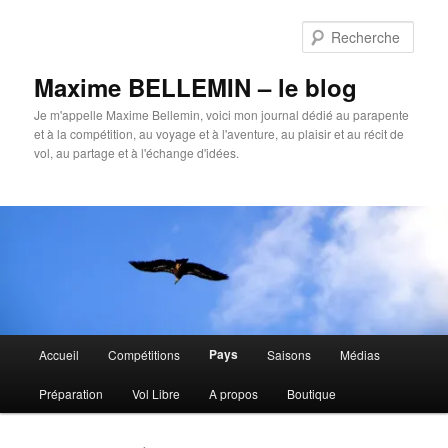
Aller
Aller
au
au
Rech
contenu
contenu
principal
secondaire
Maxime BELLEMIN – le blog
Je m'appelle Maxime Bellemin, voici mon journal dédié au parapente
et à la compétition, au voyage et à l'aventure, au plaisir et au récit de
vol, au partage et à l'échange d'idées.
Menu
Pays
Accueil
Compétitions
Saisons
Médias
principal
Préparation
Vol Libre
A propos
Boutique