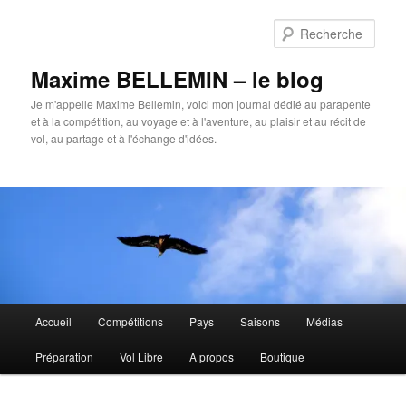
Aller
au
Rech
contenu
principal
Maxime BELLEMIN – le blog
Je m'appelle Maxime Bellemin, voici mon journal dédié au parapente
et à la compétition, au voyage et à l'aventure, au plaisir et au récit de
vol, au partage et à l'échange d'idées.
Menu
Accueil
Compétitions
Pays
Saisons
Médias
principal
Préparation
Vol Libre
A propos
Boutique