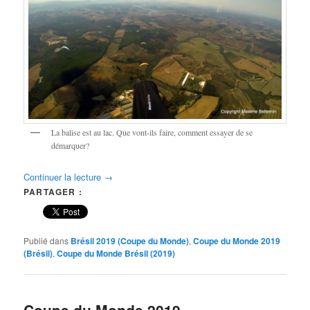
La balise est au lac. Que vont-ils faire, comment essayer de se
démarquer?
Continuer la lecture
→
PARTAGER :
Publié dans
Brésil 2019 (Coupe du Monde)
,
Coupe du Monde 2019
(Brésil)
,
Coupe du Monde Brésil (2019)