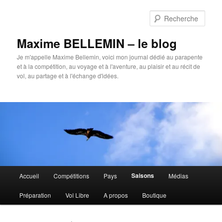
Aller
Aller
au
au
Rech
contenu
contenu
principal
secondaire
Maxime BELLEMIN – le blog
Je m'appelle Maxime Bellemin, voici mon journal dédié au parapente
et à la compétition, au voyage et à l'aventure, au plaisir et au récit de
vol, au partage et à l'échange d'idées.
Menu
Saisons
Accueil
Compétitions
Pays
Médias
principal
Préparation
Vol Libre
A propos
Boutique