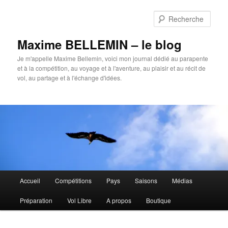
Aller
au
Rech
contenu
principal
Maxime BELLEMIN – le blog
Je m'appelle Maxime Bellemin, voici mon journal dédié au parapente
et à la compétition, au voyage et à l'aventure, au plaisir et au récit de
vol, au partage et à l'échange d'idées.
Menu
Accueil
Compétitions
Pays
Saisons
Médias
principal
Préparation
Vol Libre
A propos
Boutique