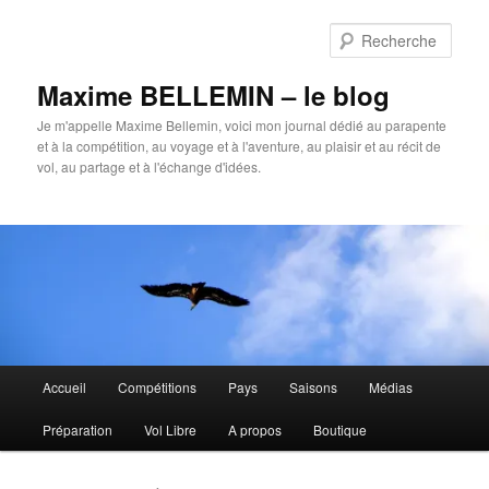
Aller
Aller
au
au
Rech
contenu
contenu
principal
secondaire
Maxime BELLEMIN – le blog
Je m'appelle Maxime Bellemin, voici mon journal dédié au parapente
et à la compétition, au voyage et à l'aventure, au plaisir et au récit de
vol, au partage et à l'échange d'idées.
Menu
Accueil
Compétitions
Pays
Saisons
Médias
principal
Préparation
Vol Libre
A propos
Boutique