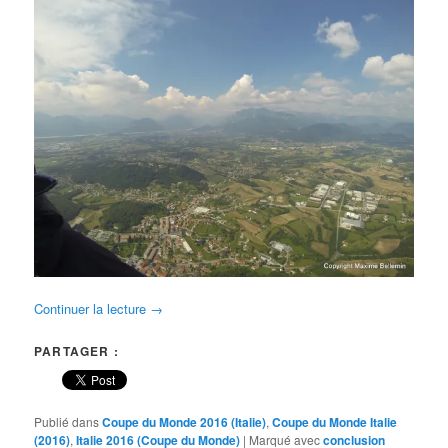
Continuer la lecture
→
PARTAGER :
Publié dans
Coupe du Monde 2016 (Italie)
,
Coupe du Monde Italie
(2016)
,
Italie 2016 (Coupe du Monde)
|
Marqué avec
conclusion