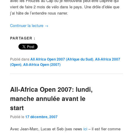
avec les Frouzes au Cap où je retrouverai peut-être Daphné qui
vient de faire 2 mois de vélo dans le pays. Une drôle d’idée que
j’ai hâte de l’entendre nous narrer.
Continuer la lecture
→
PARTAGER :
Publié dans
All Africa Open 2007 (Afrique du Sud)
,
All-Africa 2007
(Open)
,
All-Africa Open (2007)
All-Africa Open 2007: lundi,
manche annulée avant le
start
Publié le
17 décembre, 2007
Avec Jean-Marc, Lucas et Seb (ses news
ici
– il est fier comme