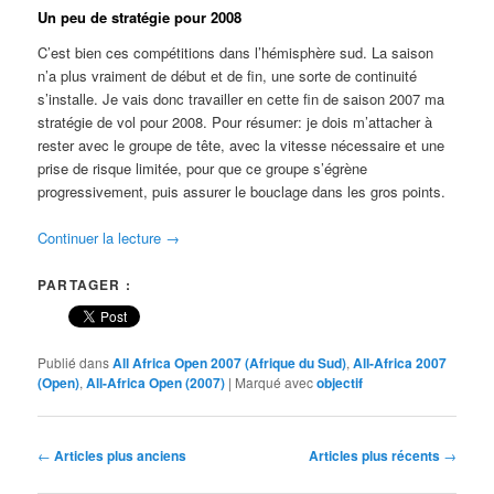
Un peu de stratégie pour 2008
C’est bien ces compétitions dans l’hémisphère sud. La saison
n’a plus vraiment de début et de fin, une sorte de continuité
s’installe. Je vais donc travailler en cette fin de saison 2007 ma
stratégie de vol pour 2008. Pour résumer: je dois m’attacher à
rester avec le groupe de tête, avec la vitesse nécessaire et une
prise de risque limitée, pour que ce groupe s’égrène
progressivement, puis assurer le bouclage dans les gros points.
Continuer la lecture
→
PARTAGER :
Publié dans
All Africa Open 2007 (Afrique du Sud)
,
All-Africa 2007
(Open)
,
All-Africa Open (2007)
|
Marqué avec
objectif
Navigation
←
Articles plus anciens
Articles plus récents
→
des