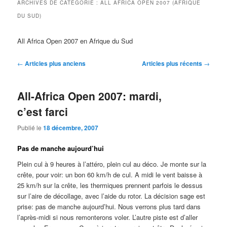
ARCHIVES DE CATÉGORIE :
ALL AFRICA OPEN 2007 (AFRIQUE
DU SUD)
All Africa Open 2007 en Afrique du Sud
Navigation
←
Articles plus anciens
Articles plus récents
→
des
articles
All-Africa Open 2007: mardi,
c’est farci
Publié le
18 décembre, 2007
Pas de manche aujourd’hui
Plein cul à 9 heures à l’attéro, plein cul au déco. Je monte sur la
crête, pour voir: un bon 60 km/h de cul. A midi le vent baisse à
25 km/h sur la crête, les thermiques prennent parfois le dessus
sur l’aire de décollage, avec l’aide du rotor. La décision sage est
prise: pas de manche aujourd’hui. Nous verrons plus tard dans
l’après-midi si nous remonterons voler. L’autre piste est d’aller