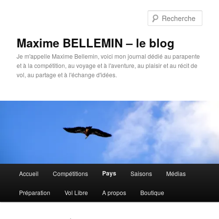
Aller
Aller
au
au
Rech
contenu
contenu
principal
secondaire
Maxime BELLEMIN – le blog
Je m'appelle Maxime Bellemin, voici mon journal dédié au parapente
et à la compétition, au voyage et à l'aventure, au plaisir et au récit de
vol, au partage et à l'échange d'idées.
Menu
Pays
Accueil
Compétitions
Saisons
Médias
principal
Préparation
Vol Libre
A propos
Boutique