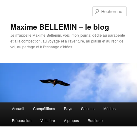
Aller
au
Rech
contenu
principal
Maxime BELLEMIN – le blog
Je m'appelle Maxime Bellemin, voici mon journal dédié au parapente
et à la compétition, au voyage et à l'aventure, au plaisir et au récit de
vol, au partage et à l'échange d'idées.
Menu
Accueil
Compétitions
Pays
Saisons
Médias
principal
Préparation
Vol Libre
A propos
Boutique