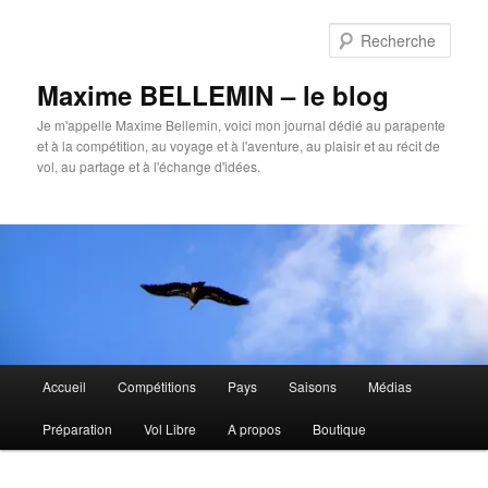
Aller
au
Rech
contenu
principal
Maxime BELLEMIN – le blog
Je m'appelle Maxime Bellemin, voici mon journal dédié au parapente
et à la compétition, au voyage et à l'aventure, au plaisir et au récit de
vol, au partage et à l'échange d'idées.
Menu
Accueil
Compétitions
Pays
Saisons
Médias
principal
Préparation
Vol Libre
A propos
Boutique