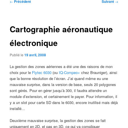
Navigation
←
Précédent
Suivant
→
des
articles
Cartographie aéronautique
électronique
Publié le
19 avril, 2008
La gestion des zones aériennes a été une des raisons de mon
choix pour le
Flytec 6030
(ou
IQ-Compeo+
chez Brauniger), ainsi
que la bonne résolution de l’écran. J’ai quand même eu une
mauvaise surprise, dans la version de base, seuls 20 polygones
sont gérés. Pour en gérer jusqu’à 300, il faudra attendre un
module d’extension, et certainement le payer. Pour information, il
y a un slot pour carte SD dans le 6030, encore inutilisé mais déjà
installé…
Deuxième mauvaise surprise, la gestion des zones se fait
uniquement en 2D, et pas en 3D, ce qui va compliquer