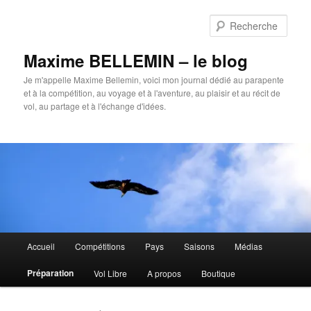
Aller
Aller
au
au
Rech
contenu
contenu
principal
secondaire
Maxime BELLEMIN – le blog
Je m'appelle Maxime Bellemin, voici mon journal dédié au parapente
et à la compétition, au voyage et à l'aventure, au plaisir et au récit de
vol, au partage et à l'échange d'idées.
Menu
Accueil
Compétitions
Pays
Saisons
Médias
principal
Préparation
Vol Libre
A propos
Boutique