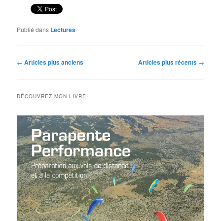
Publié dans
Lectures
Navigation
←
Articles plus anciens
Articles plus récents
→
des
articles
DÉCOUVREZ MON LIVRE!