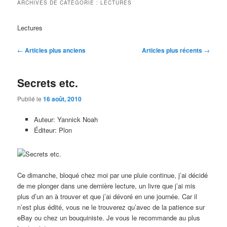
ARCHIVES DE CATÉGORIE :
LECTURES
Lectures
Navigation
←
Articles plus anciens
Articles plus récents
→
des
articles
Secrets etc.
Publié le
16 août, 2010
Auteur: Yannick Noah
Éditeur: Plon
Ce dimanche, bloqué chez moi par une pluie continue, j’ai décidé
de me plonger dans une dernière lecture, un livre que j’ai mis
plus d’un an à trouver et que j’ai dévoré en une journée. Car il
n’est plus édité, vous ne le trouverez qu’avec de la patience sur
eBay ou chez un bouquiniste. Je vous le recommande au plus