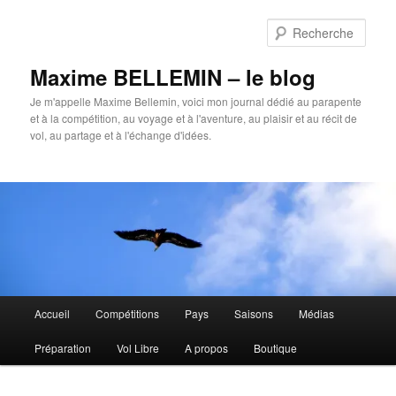
Aller
au
Rech
contenu
principal
Maxime BELLEMIN – le blog
Je m'appelle Maxime Bellemin, voici mon journal dédié au parapente
et à la compétition, au voyage et à l'aventure, au plaisir et au récit de
vol, au partage et à l'échange d'idées.
Menu
Accueil
Compétitions
Pays
Saisons
Médias
principal
Préparation
Vol Libre
A propos
Boutique