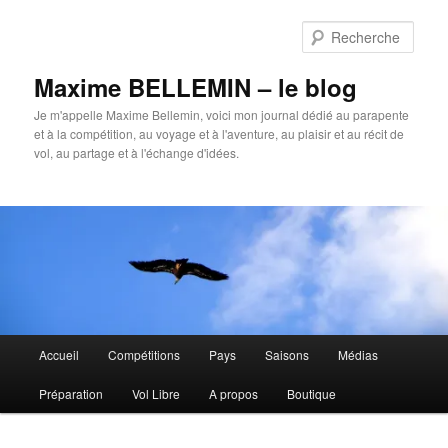
Aller
au
Rech
contenu
principal
Maxime BELLEMIN – le blog
Je m'appelle Maxime Bellemin, voici mon journal dédié au parapente
et à la compétition, au voyage et à l'aventure, au plaisir et au récit de
vol, au partage et à l'échange d'idées.
Menu
Accueil
Compétitions
Pays
Saisons
Médias
principal
Préparation
Vol Libre
A propos
Boutique