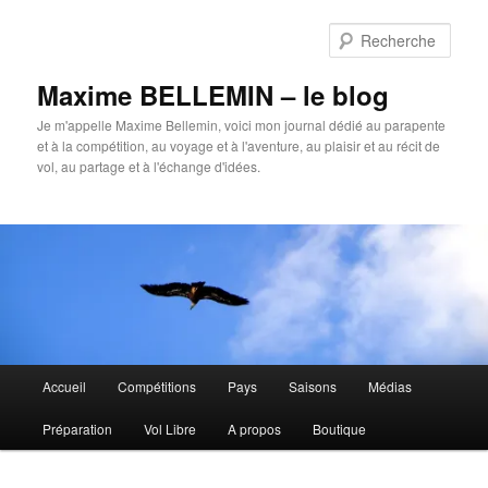
Aller
au
Rech
contenu
principal
Maxime BELLEMIN – le blog
Je m'appelle Maxime Bellemin, voici mon journal dédié au parapente
et à la compétition, au voyage et à l'aventure, au plaisir et au récit de
vol, au partage et à l'échange d'idées.
Menu
Accueil
Compétitions
Pays
Saisons
Médias
principal
Préparation
Vol Libre
A propos
Boutique