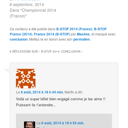
8 septembre, 2014
Dans "Championnat 2014
(France)"
Ce contenu a été publié dans
B-STOF 2014 (France)
,
B-STOF
France (2014)
,
France 2014 (B-STOF)
par
Maxime
, et marqué avec
conclusion
. Mettez-le en favori avec son
permalien
.
6 RÉFLEXIONS SUR «
B-STOF 2014: CONCLUSION
»
Le
6 août, 2014 à 18 h 44 min
,
Martin
a dit :
Voilà un super billet bien engagé comme je les aime !!
Puissent ils t’entendre…
Le
6 août, 2014 à 18 h 55 min
,