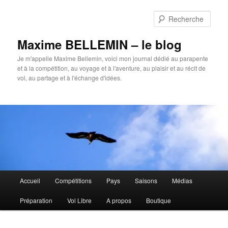
Aller
au
Rech
contenu
principal
Maxime BELLEMIN – le blog
Je m'appelle Maxime Bellemin, voici mon journal dédié au parapente
et à la compétition, au voyage et à l'aventure, au plaisir et au récit de
vol, au partage et à l'échange d'idées.
Menu
Accueil
Compétitions
Pays
Saisons
Médias
principal
Préparation
Vol Libre
A propos
Boutique