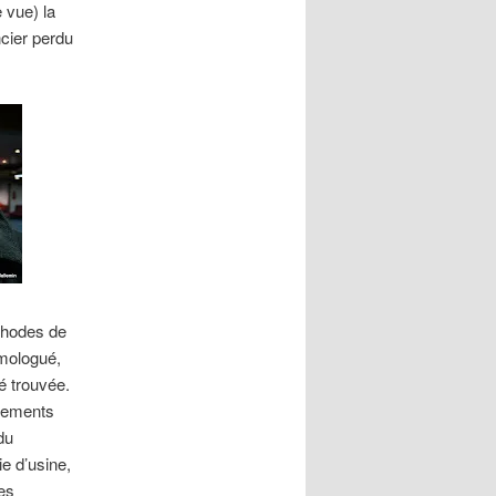
 vue) la
ncier perdu
thodes de
omologué,
é trouvée.
ngements
du
e d’usine,
es