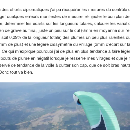
 des efforts diplomatiques j’ai pu récupérer les mesures du contrôle
riger quelques erreurs manifestes de mesure, réinjecter le bon plan de
, déterminer les écarts sur les longueurs totales, calculer les variati
en de grave au final, juste un peu sur le cul (6mm en moyenne sur l’
 soit 0,09% de la longueur totale) des plumes un peu plus ralenties qu
mm de plus) et une légère dissymétrie du vrillage (3mm d’écart sur l
Ce qui m’explique pourquoi j’ai de plus en plus tendance à faire lég
 bouts de plume en négatif lorsque je resserre mes virages et que je n
ervé de tendance de la voile à quitter son cap, que ce soit bras haut
Donc tout va bien.