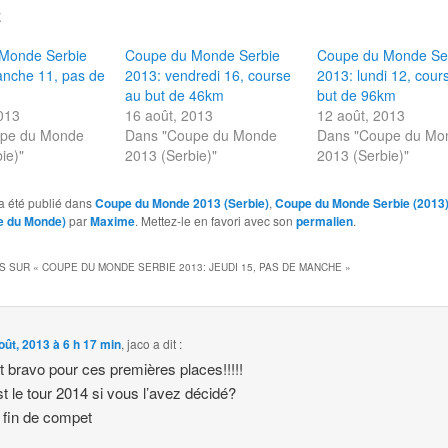
E
Monde Serbie
Coupe du Monde Serbie
Coupe du Monde Se
anche 11, pas de
2013: vendredi 16, course
2013: lundi 12, cour
au but de 46km
but de 96km
013
16 août, 2013
12 août, 2013
upe du Monde
Dans "Coupe du Monde
Dans "Coupe du Mo
ie)"
2013 (Serbie)"
2013 (Serbie)"
a été publié dans
Coupe du Monde 2013 (Serbie)
,
Coupe du Monde Serbie (2013
e du Monde)
par
Maxime
. Mettez-le en favori avec son
permalien
.
S SUR «
COUPE DU MONDE SERBIE 2013: JEUDI 15, PAS DE MANCHE
»
oût, 2013 à 6 h 17 min
,
jaco
a dit :
et bravo pour ces premières places!!!!!
st le tour 2014 si vous l’avez décidé?
fin de compet