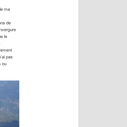
 de ma
ons de
envergure
e le
a
èrement
’ai pas
s ou