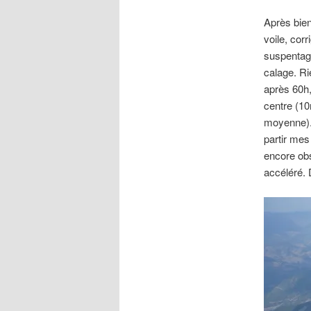
Après bien
voile, cor
suspentage
calage. Ri
après 60h,
centre (10
moyenne). 
partir mes
encore obs
accéléré. 