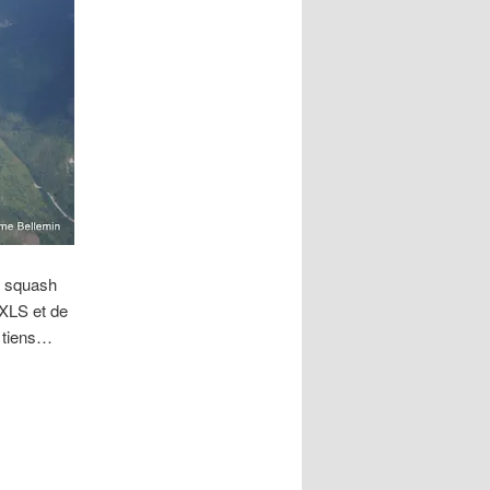
le squash
 XLS et de
, tiens…