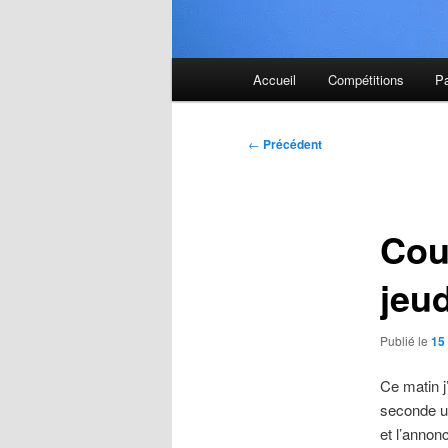
Menu
Accueil
Compétitions
P
principal
Navigation
←
Précédent
des
articles
Cou
jeu
Publié le
15
Ce matin j’
seconde un
et l’annon