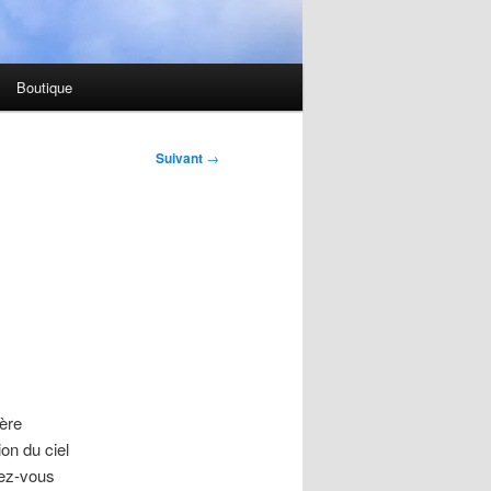
Boutique
Suivant
→
ière
on du ciel
dez-vous