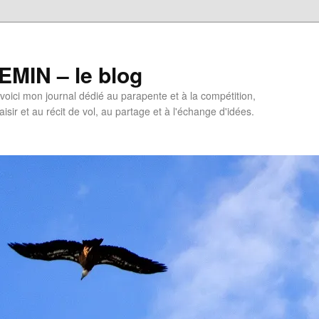
MIN – le blog
oici mon journal dédié au parapente et à la compétition,
isir et au récit de vol, au partage et à l'échange d'idées.