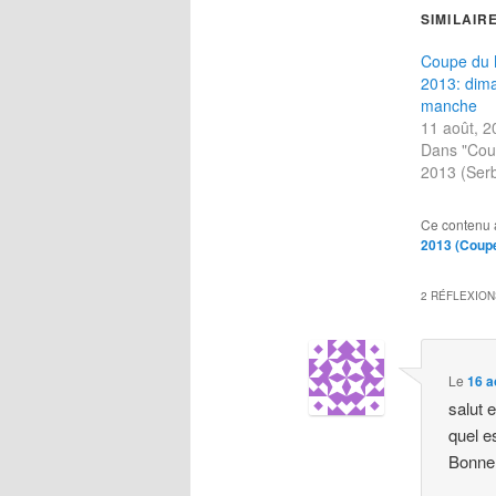
SIMILAIR
Coupe du 
2013: dim
manche
11 août, 2
Dans "Co
2013 (Serb
Ce contenu 
2013 (Coup
2 RÉFLEXION
Le
16 a
salut 
quel e
Bonne 