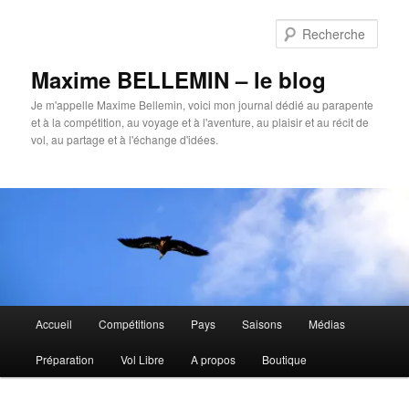
Aller
au
Rech
contenu
principal
Maxime BELLEMIN – le blog
Je m'appelle Maxime Bellemin, voici mon journal dédié au parapente
et à la compétition, au voyage et à l'aventure, au plaisir et au récit de
vol, au partage et à l'échange d'idées.
Menu
Accueil
Compétitions
Pays
Saisons
Médias
principal
Préparation
Vol Libre
A propos
Boutique