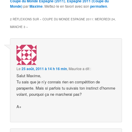
Coupe du Monde Espagne (2011)
,
Espagne 2011 (Coupe du
Monde)
par
Maxime
. Mettez-le en favori avec son
permalien
.
2 RÉFLEXIONS SUR «
COUPE DU MONDE ESPAGNE 2011: MERCREDI 24,
MANCHE 3
»
Le
25 août, 2011 à 14 h 16 min
,
Maurice
a dit :
Salut Maxime,
Tu sais que je n’y connais rien en compétition de
parapente. Mais si parfois tu suivais ton instinct d’homme
volant, pourquoi ça ne marcherai pas?
A+