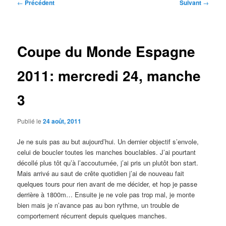
Navigation
←
Précédent
Suivant
→
des
articles
Coupe du Monde Espagne
2011: mercredi 24, manche
3
Publié le
24 août, 2011
Je ne suis pas au but aujourd’hui. Un dernier objectif s’envole,
celui de boucler toutes les manches bouclables. J’ai pourtant
décollé plus tôt qu’à l’accoutumée, j’ai pris un plutôt bon start.
Mais arrivé au saut de crête quotidien j’ai de nouveau fait
quelques tours pour rien avant de me décider, et hop je passe
derrière à 1800m… Ensuite je ne vole pas trop mal, je monte
bien mais je n’avance pas au bon rythme, un trouble de
comportement récurrent depuis quelques manches.