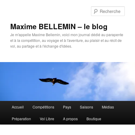
Aller
au
Rech
contenu
principal
Maxime BELLEMIN – le blog
Je m'appelle Maxime Bellemin, voici mon journal dédié au parapente
et à la compétition, au voyage et à l'aventure, au plaisir et au récit de
vol, au partage et à l'échange d'idées.
Menu
Accueil
Compétitions
Pays
Saisons
Médias
principal
Préparation
Vol Libre
A propos
Boutique