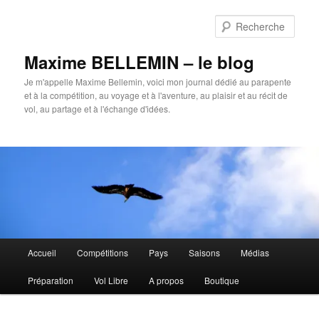
Aller
au
Rech
contenu
principal
Maxime BELLEMIN – le blog
Je m'appelle Maxime Bellemin, voici mon journal dédié au parapente
et à la compétition, au voyage et à l'aventure, au plaisir et au récit de
vol, au partage et à l'échange d'idées.
Menu
Accueil
Compétitions
Pays
Saisons
Médias
principal
Préparation
Vol Libre
A propos
Boutique