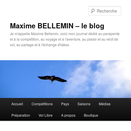
Aller
au
Rech
contenu
principal
Maxime BELLEMIN – le blog
Je m'appelle Maxime Bellemin, voici mon journal dédié au parapente
et à la compétition, au voyage et à l'aventure, au plaisir et au récit de
vol, au partage et à l'échange d'idées.
Menu
Accueil
Compétitions
Pays
Saisons
Médias
principal
Préparation
Vol Libre
A propos
Boutique