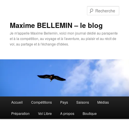
Aller
au
Rech
contenu
principal
Maxime BELLEMIN – le blog
Je m'appelle Maxime Bellemin, voici mon journal dédié au parapente
et à la compétition, au voyage et à l'aventure, au plaisir et au récit de
vol, au partage et à l'échange d'idées.
Menu
Accueil
Compétitions
Pays
Saisons
Médias
principal
Préparation
Vol Libre
A propos
Boutique