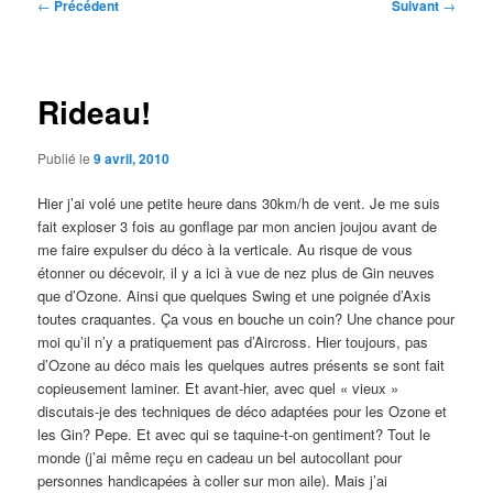
Navigation
←
Précédent
Suivant
→
des
articles
Rideau!
Publié le
9 avril, 2010
Hier j’ai volé une petite heure dans 30km/h de vent. Je me suis
fait exploser 3 fois au gonflage par mon ancien joujou avant de
me faire expulser du déco à la verticale. Au risque de vous
étonner ou décevoir, il y a ici à vue de nez plus de Gin neuves
que d’Ozone. Ainsi que quelques Swing et une poignée d’Axis
toutes craquantes. Ça vous en bouche un coin? Une chance pour
moi qu’il n’y a pratiquement pas d’Aircross. Hier toujours, pas
d’Ozone au déco mais les quelques autres présents se sont fait
copieusement laminer. Et avant-hier, avec quel « vieux »
discutais-je des techniques de déco adaptées pour les Ozone et
les Gin? Pepe. Et avec qui se taquine-t-on gentiment? Tout le
monde (j’ai même reçu en cadeau un bel autocollant pour
personnes handicapées à coller sur mon aile). Mais j’ai