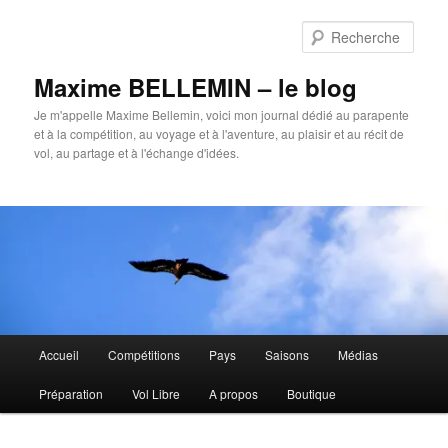
Aller
au
Rech
contenu
principal
Maxime BELLEMIN – le blog
Je m'appelle Maxime Bellemin, voici mon journal dédié au parapente
et à la compétition, au voyage et à l'aventure, au plaisir et au récit de
vol, au partage et à l'échange d'idées.
Menu
Accueil
Compétitions
Pays
Saisons
Médias
principal
Préparation
Vol Libre
A propos
Boutique