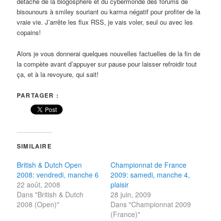
détache de la blogosphère et du cybermonde des forums de
bisounours à smiley souriant ou karma négatif pour profiter de la
vraie vie. J’arrête les flux RSS, je vais voler, seul ou avec les
copains!
Alors je vous donnerai quelques nouvelles factuelles de la fin de
la compète avant d’appuyer sur pause pour laisser refroidir tout
ça, et à la revoyure, qui sait!
PARTAGER :
SIMILAIRE
British & Dutch Open
Championnat de France
2008: vendredi, manche 6
2009: samedi, manche 4,
22 août, 2008
plaisir
Dans "British & Dutch
28 juin, 2009
2008 (Open)"
Dans "Championnat 2009
(France)"