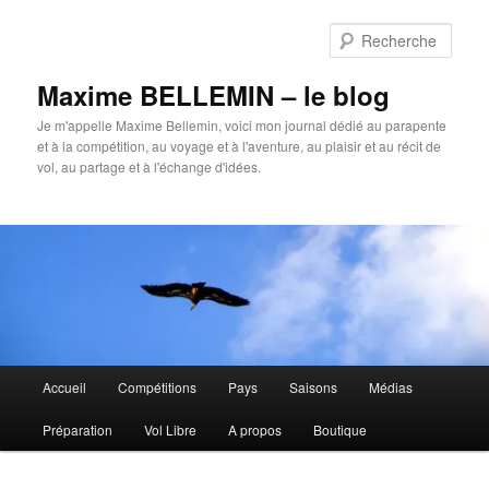
Aller
au
Rech
contenu
principal
Maxime BELLEMIN – le blog
Je m'appelle Maxime Bellemin, voici mon journal dédié au parapente
et à la compétition, au voyage et à l'aventure, au plaisir et au récit de
vol, au partage et à l'échange d'idées.
Menu
Accueil
Compétitions
Pays
Saisons
Médias
principal
Préparation
Vol Libre
A propos
Boutique