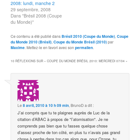
2008: lundi, manche 2
29 septembre, 2008
Dans "Brésil 2008 (Coupe
du Monde)"
Ce contenu a été publié dans
Brésil 2010 (Coupe du Monde)
,
Coupe
du Monde 2010 (Brésil)
,
Coupe du Monde Brésil (2010)
par
Maxime
. Mettez-le en favori avec son
permalien
.
10 RÉFLEXIONS SUR «
COUPE DU MONDE BRÉSIL 2010: MERCREDI 07/04
»
Le
8 avril, 2010 à 10 h 09 min
,
BrunoD
a dit :
J’ai compris que tu te plaignes auprès de Luc de la
citation d’ABAC à propos de "l’atomisation". Je ne
comprends pas bien que tu fasses quelque chose
d’assez proche de ton côté, en plus tu n’avais pas grand
chose à perdre dans ton cas alors que, pour Ozone, tu