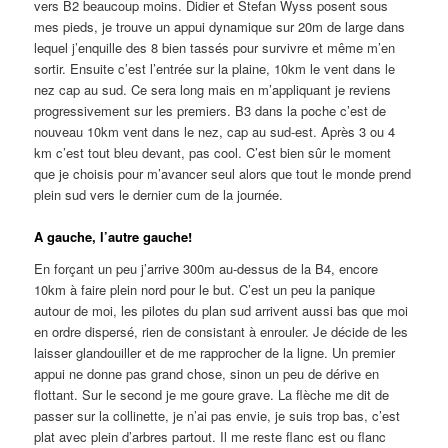
vers B2 beaucoup moins. Didier et Stefan Wyss posent sous
mes pieds, je trouve un appui dynamique sur 20m de large dans
lequel j’enquille des 8 bien tassés pour survivre et même m’en
sortir. Ensuite c’est l’entrée sur la plaine, 10km le vent dans le
nez cap au sud. Ce sera long mais en m’appliquant je reviens
progressivement sur les premiers. B3 dans la poche c’est de
nouveau 10km vent dans le nez, cap au sud-est. Après 3 ou 4
km c’est tout bleu devant, pas cool. C’est bien sûr le moment
que je choisis pour m’avancer seul alors que tout le monde prend
plein sud vers le dernier cum de la journée.
A gauche, l’autre gauche!
En forçant un peu j’arrive 300m au-dessus de la B4, encore
10km à faire plein nord pour le but. C’est un peu la panique
autour de moi, les pilotes du plan sud arrivent aussi bas que moi
en ordre dispersé, rien de consistant à enrouler. Je décide de les
laisser glandouiller et de me rapprocher de la ligne. Un premier
appui ne donne pas grand chose, sinon un peu de dérive en
flottant. Sur le second je me goure grave. La flèche me dit de
passer sur la collinette, je n’ai pas envie, je suis trop bas, c’est
plat avec plein d’arbres partout. Il me reste flanc est ou flanc