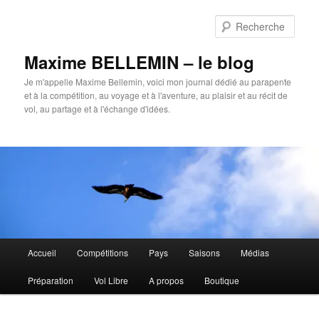
Aller
au
Rech
contenu
principal
Maxime BELLEMIN – le blog
Je m'appelle Maxime Bellemin, voici mon journal dédié au parapente
et à la compétition, au voyage et à l'aventure, au plaisir et au récit de
vol, au partage et à l'échange d'idées.
Menu
Accueil
Compétitions
Pays
Saisons
Médias
principal
Préparation
Vol Libre
A propos
Boutique