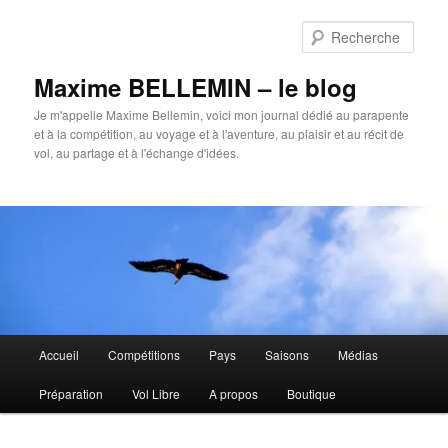
Aller
au
Rech
contenu
principal
Maxime BELLEMIN – le blog
Je m'appelle Maxime Bellemin, voici mon journal dédié au parapente
et à la compétition, au voyage et à l'aventure, au plaisir et au récit de
vol, au partage et à l'échange d'idées.
Menu
Accueil
Compétitions
Pays
Saisons
Médias
principal
Préparation
Vol Libre
A propos
Boutique