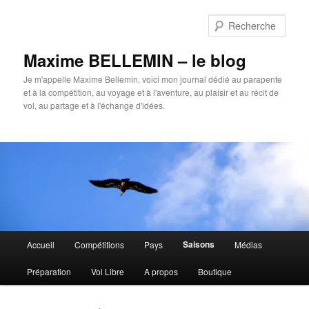
Aller
Aller
au
au
Rech
contenu
contenu
principal
secondaire
Maxime BELLEMIN – le blog
Je m'appelle Maxime Bellemin, voici mon journal dédié au parapente
et à la compétition, au voyage et à l'aventure, au plaisir et au récit de
vol, au partage et à l'échange d'idées.
Menu
Saisons
Accueil
Compétitions
Pays
Médias
principal
Préparation
Vol Libre
A propos
Boutique