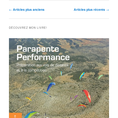
Navigation
←
Articles plus anciens
Articles plus récents
→
des
articles
DÉCOUVREZ MON LIVRE!