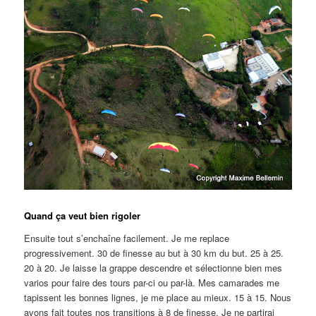
Quand ça veut bien rigoler
Ensuite tout s’enchaîne facilement. Je me replace
progressivement. 30 de finesse au but à 30 km du but. 25 à 25.
20 à 20. Je laisse la grappe descendre et sélectionne bien mes
varios pour faire des tours par-ci ou par-là. Mes camarades me
tapissent les bonnes lignes, je me place au mieux. 15 à 15. Nous
avons fait toutes nos transitions à 8 de finesse. Je ne partirai