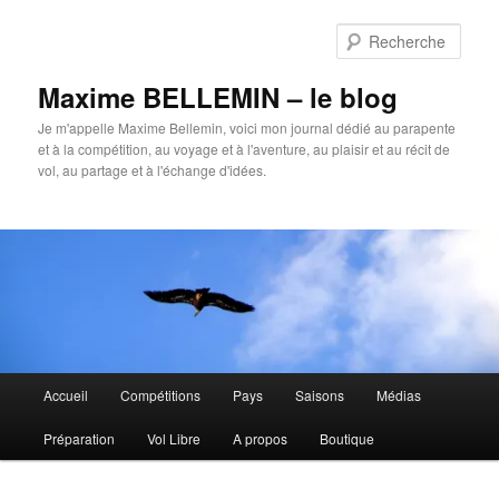
Aller
au
Rech
contenu
principal
Maxime BELLEMIN – le blog
Je m'appelle Maxime Bellemin, voici mon journal dédié au parapente
et à la compétition, au voyage et à l'aventure, au plaisir et au récit de
vol, au partage et à l'échange d'idées.
Menu
Accueil
Compétitions
Pays
Saisons
Médias
principal
Préparation
Vol Libre
A propos
Boutique