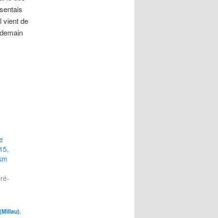
 sentais
l vient de
endemain
e
15,
2km
ré-
Millau)
,