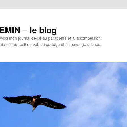
MIN – le blog
oici mon journal dédié au parapente et à la compétition,
isir et au récit de vol, au partage et à l'échange d'idées.