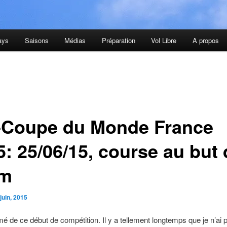
ays
Saisons
Médias
Préparation
Vol Libre
A propos
-Coupe du Monde France
5: 25/06/15, course au but 
km
juin, 2015
mé de ce début de compétition. Il y a tellement longtemps que je n’ai p