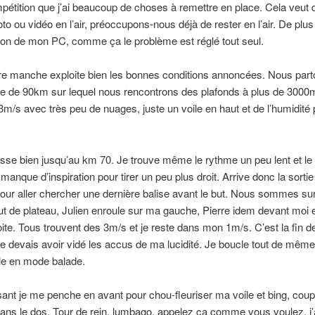
mpétition que j’ai beaucoup de choses à remettre en place. Cela veut d
to ou vidéo en l’air, préoccupons-nous déjà de rester en l’air. De plus j
tion de mon PC, comme ça le problème est réglé tout seul.
re manche exploite bien les bonnes conditions annoncées. Nous part
re de 90km sur lequel nous rencontrons des plafonds à plus de 3000
3m/s avec très peu de nuages, juste un voile en haut et de l’humidité
sse bien jusqu’au km 70. Je trouve même le rythme un peu lent et le
manque d’inspiration pour tirer un peu plus droit. Arrive donc la sorti
ur aller chercher une dernière balise avant le but. Nous sommes su
ut de plateau, Julien enroule sur ma gauche, Pierre idem devant moi 
ite. Tous trouvent des 3m/s et je reste dans mon 1m/s. C’est la fin d
je devais avoir vidé les accus de ma lucidité. Je boucle tout de même
ile en mode balade.
nt je me penche en avant pour chou-fleuriser ma voile et bing, coup
ans le dos. Tour de rein, lumbago, appelez ça comme vous voulez, j’a