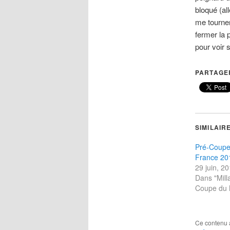
bloqué (al
me tourner 
fermer la 
pour voir s
PARTAGER
SIMILAIR
Pré-Coup
France 201
29 juin, 2
Dans "Mill
Coupe du 
Ce contenu 