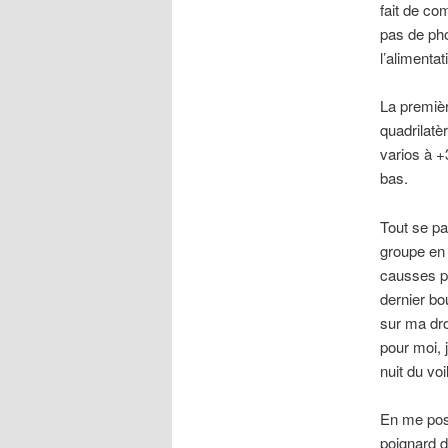
fait de co
pas de pho
l’alimenta
La premiè
quadrilatè
varios à +
bas.
Tout se pa
groupe en 
causses po
dernier bo
sur ma dro
pour moi, 
nuit du vo
En me posa
poignard d