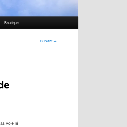
Boutique
Suivant
→
de
as volé ni