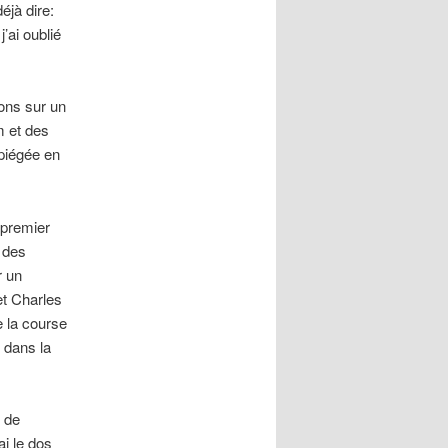
éjà dire:
’ai oublié
ons sur un
m et des
 piégée en
 premier
e des
r un
et Charles
e la course
 dans la
 de
i le dos