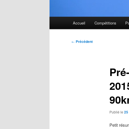
Menu
Accueil
Compétitions
P
principal
Navigation
←
Précédent
des
articles
Pré
201
90
Publié le
25 
Petit résu