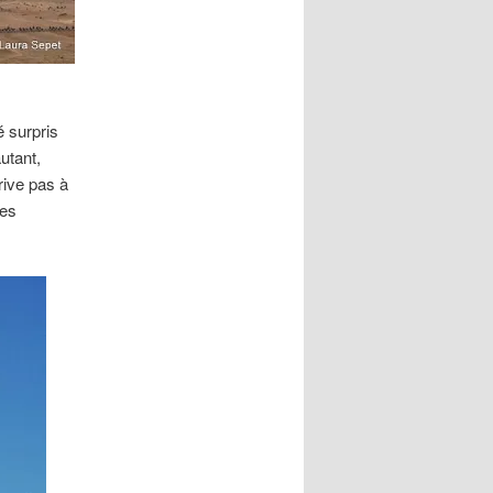
é surpris
utant,
rive pas à
bes