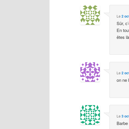
Le
2 oc
Sûr, c
En tou
êtes l
Le
2 oc
on ne 
Le
3 oc
Barbe