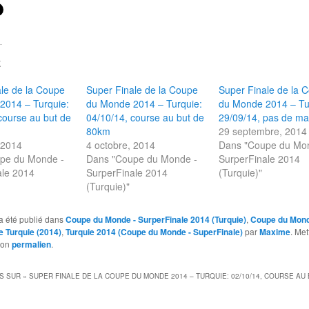
E
le de la Coupe
Super Finale de la Coupe
Super Finale de la 
2014 – Turquie:
du Monde 2014 – Turquie:
du Monde 2014 – Tu
course au but de
04/10/14, course au but de
29/09/14, pas de m
80km
29 septembre, 2014
 2014
4 octobre, 2014
Dans "Coupe du Mo
pe du Monde -
Dans "Coupe du Monde -
SurperFinale 2014
ale 2014
SurperFinale 2014
(Turquie)"
(Turquie)"
a été publié dans
Coupe du Monde - SurperFinale 2014 (Turquie)
,
Coupe du Mond
e Turquie (2014)
,
Turquie 2014 (Coupe du Monde - SuperFinale)
par
Maxime
. Met
son
permalien
.
S SUR «
SUPER FINALE DE LA COUPE DU MONDE 2014 – TURQUIE: 02/10/14, COURSE AU