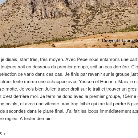
 je disais, start très, très moyen. Avec Pepe nous entamons une part
toujours soit en-dessous du premier groupe, soit un peu derrière. C’
 sélection de vario dans ces cas. Je finis par revenir sur le groupe jus
ntrée, tente même une échappée avec Yassen et Honorin. Mais je n’a
e-motte. Je vois bien Julien tracer droit sur le trait et trouver un gros
s c’est derrière moi. Je termine donc avec le premier groupe, 15ème 
ng points, et avec une vitesse max trop faible qui me fait perdre 5 pl
 de secondes dans le plané final. J’ai fait les loops immédiatement ap
ire réglée. A tester demain!
 :