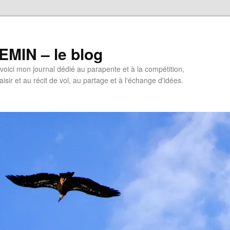
MIN – le blog
oici mon journal dédié au parapente et à la compétition,
isir et au récit de vol, au partage et à l'échange d'idées.