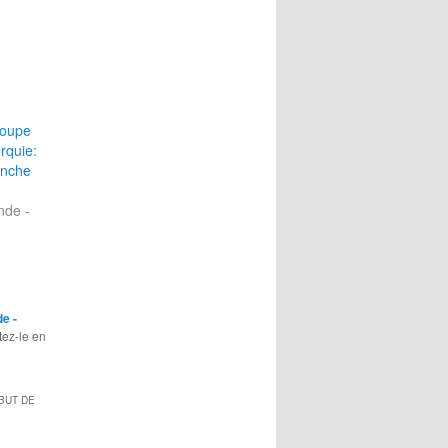
Coupe
rquie:
anche
nde -
e -
tez-le en
 BUT DE