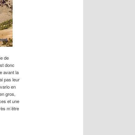
ie de
est donc
te avant la
i pas leur
 vario en
en gros,
aces et une
rès m’être