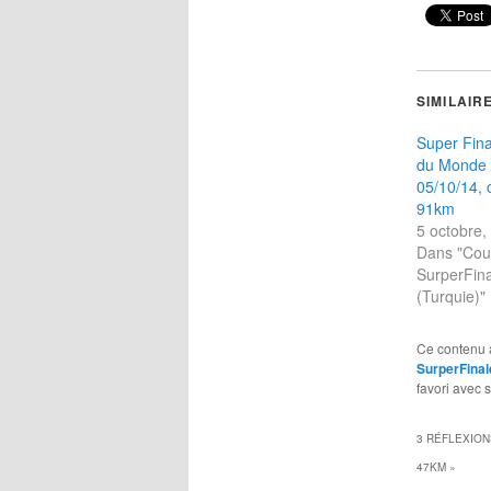
SIMILAIR
Super Fina
du Monde 
05/10/14, 
91km
5 octobre,
Dans "Cou
SurperFin
(Turquie)"
Ce contenu 
SurperFinal
favori avec 
3 RÉFLEXION
47KM
»