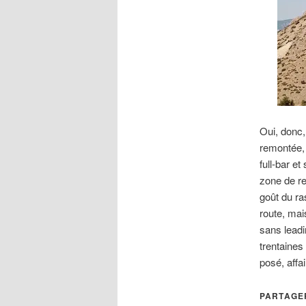
Oui, donc,
remontée, 
full-bar et
zone de re
goût du ras
route, mai
sans leadi
trentaines
posé, affa
PARTAGER