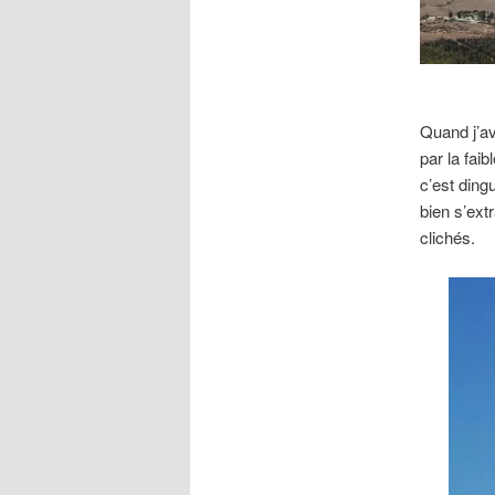
Quand j’av
par la fai
c’est ding
bien s’ext
clichés.