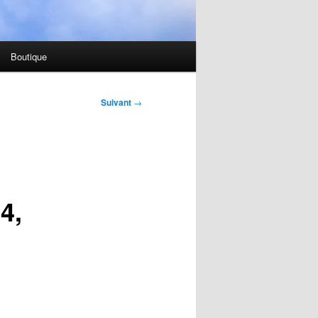
Boutique
Suivant
→
4,