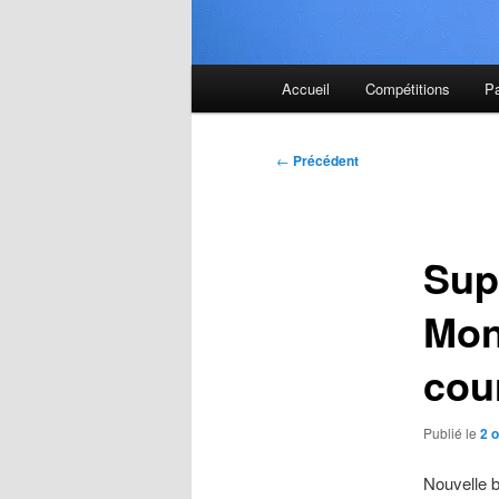
Menu
Accueil
Compétitions
P
principal
Navigation
←
Précédent
des
articles
Sup
Mon
cou
Publié le
2 
Nouvelle 