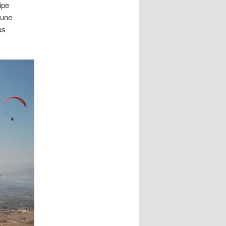
ipe
 une
us