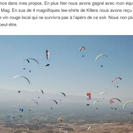
ence dans mes propos. En plus hier nous avons gagné avec mon équ
Mag. En sus de 4 magnifiques tee-shirts de Killers nous avons reçu
de vin rouge local qui ne survivra pas à l’apéro de ce soir. Nous non pl
 peut-être.