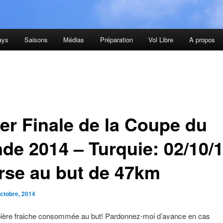
ays
Saisons
Médias
Préparation
Vol Libre
A propos
er Finale de la Coupe du
de 2014 – Turquie: 02/10/1
rse au but de 47km
octobre, 2014
bière fraiche consommée au but! Pardonnez-moi d’avance en cas