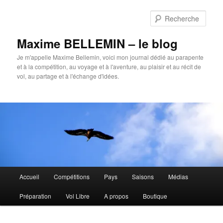
Aller
au
Rech
contenu
principal
Maxime BELLEMIN – le blog
Je m'appelle Maxime Bellemin, voici mon journal dédié au parapente
et à la compétition, au voyage et à l'aventure, au plaisir et au récit de
vol, au partage et à l'échange d'idées.
Menu
Accueil
Compétitions
Pays
Saisons
Médias
principal
Préparation
Vol Libre
A propos
Boutique