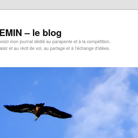
MIN – le blog
oici mon journal dédié au parapente et à la compétition,
isir et au récit de vol, au partage et à l'échange d'idées.