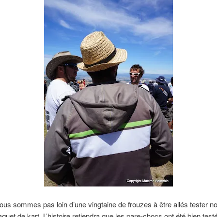
us sommes pas loin d’une vingtaine de frouzes à être allés tester not
quet de kart. L’histoire retiendra que les pare-chocs ont été bien test