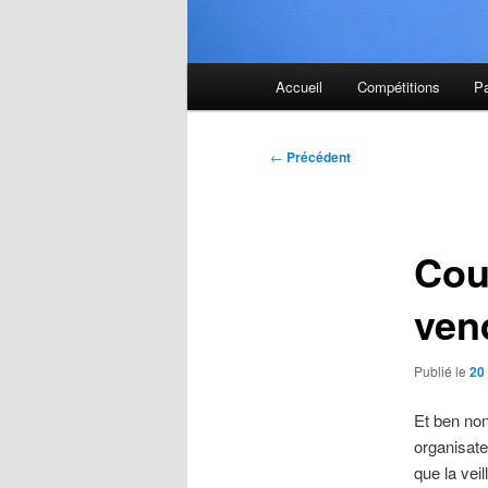
Menu
Accueil
Compétitions
P
principal
Navigation
←
Précédent
des
articles
Cou
ven
Publié le
20 
Et ben non
organisate
que la vei