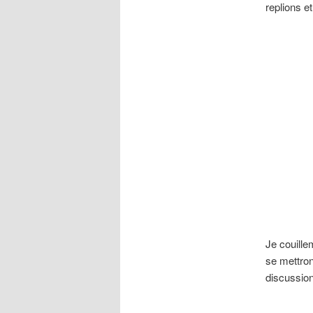
replions e
Je couille
se mettron
discussio