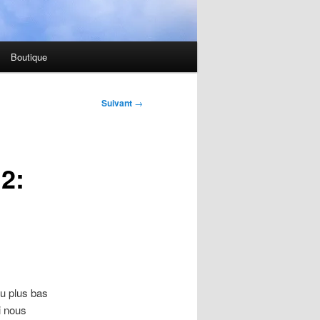
Boutique
Suivant
→
2:
ou plus bas
i nous