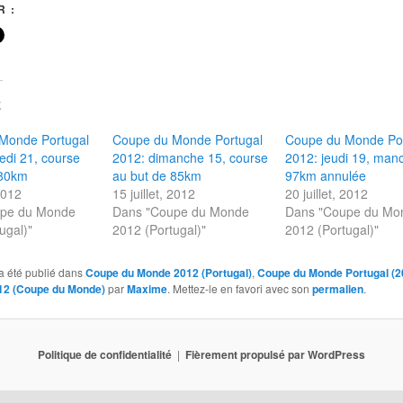
 :
E
Monde Portugal
Coupe du Monde Portugal
Coupe du Monde Po
edi 21, course
2012: dimanche 15, course
2012: jeudi 19, man
 80km
au but de 85km
97km annulée
 2012
15 juillet, 2012
20 juillet, 2012
upe du Monde
Dans "Coupe du Monde
Dans "Coupe du Mo
ugal)"
2012 (Portugal)"
2012 (Portugal)"
a été publié dans
Coupe du Monde 2012 (Portugal)
,
Coupe du Monde Portugal (2
12 (Coupe du Monde)
par
Maxime
. Mettez-le en favori avec son
permalien
.
Politique de confidentialité
Fièrement propulsé par WordPress