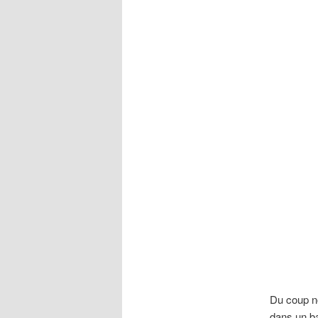
Du coup no
dans un ba