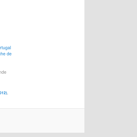
rtugal
che de
nde
012)
,