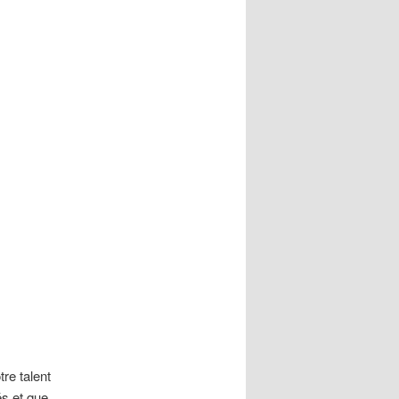
re talent
és et que