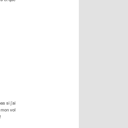
s si j’ai
e mon vol
!