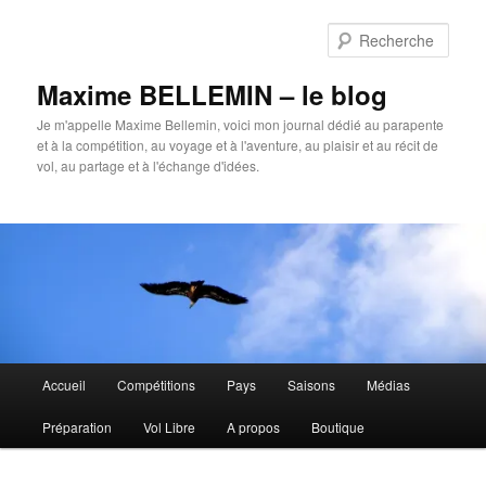
Aller
au
Rech
contenu
principal
Maxime BELLEMIN – le blog
Je m'appelle Maxime Bellemin, voici mon journal dédié au parapente
et à la compétition, au voyage et à l'aventure, au plaisir et au récit de
vol, au partage et à l'échange d'idées.
Menu
Accueil
Compétitions
Pays
Saisons
Médias
principal
Préparation
Vol Libre
A propos
Boutique