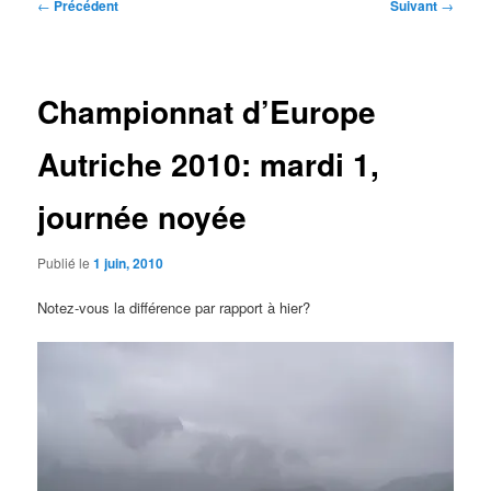
Navigation
←
Précédent
Suivant
→
des
articles
Championnat d’Europe
Autriche 2010: mardi 1,
journée noyée
Publié le
1 juin, 2010
Notez-vous la différence par rapport à hier?