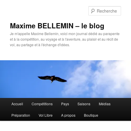
Aller
au
Rech
contenu
principal
Maxime BELLEMIN – le blog
Je m'appelle Maxime Bellemin, voici mon journal dédié au parapente
et à la compétition, au voyage et à l'aventure, au plaisir et au récit de
vol, au partage et à l'échange d'idées.
Menu
Accueil
Compétitions
Pays
Saisons
Médias
principal
Préparation
Vol Libre
A propos
Boutique