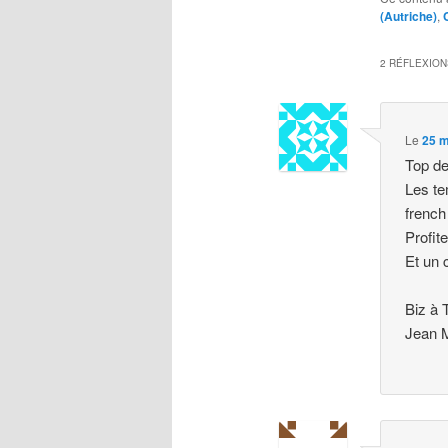
(Autriche)
,
2 RÉFLEXION
Le
25 m
Top de
Les te
french
Profit
Et un 
Biz à 
Jean M