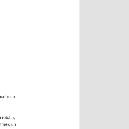
faudra se
otofil),
omme), un