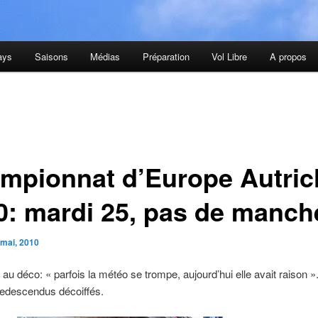
ays
Saisons
Médias
Préparation
Vol Libre
A propos
mpionnat d’Europe Autric
0: mardi 25, pas de manch
 mai, 2010
g au déco: « parfois la météo se trompe, aujourd’hui elle avait raison »
descendus décoiffés.