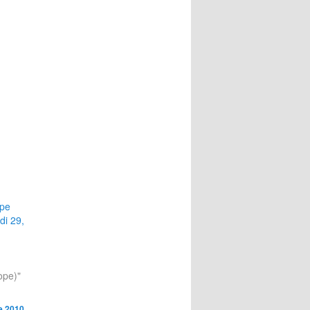
ope
di 29,
ope)"
e 2010