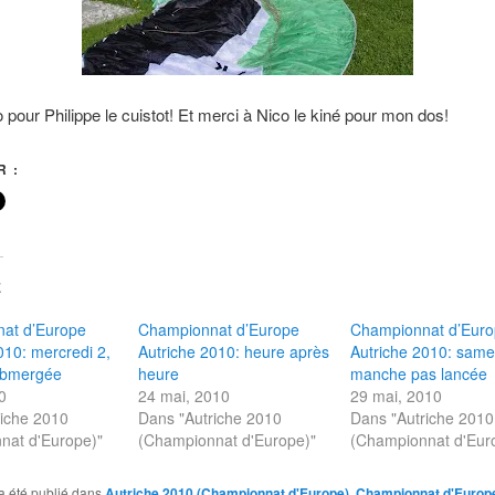
 pour Philippe le cuistot! Et merci à Nico le kiné pour mon dos!
 :
E
at d’Europe
Championnat d’Europe
Championnat d’Eur
010: mercredi 2,
Autriche 2010: heure après
Autriche 2010: same
ubmergée
heure
manche pas lancée
0
24 mai, 2010
29 mai, 2010
riche 2010
Dans "Autriche 2010
Dans "Autriche 2010
nat d'Europe)"
(Championnat d'Europe)"
(Championnat d'Eur
a été publié dans
Autriche 2010 (Championnat d'Europe)
,
Championnat d'Europ