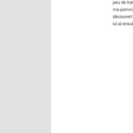
peu de tra
ma pomme),
découvert 
lui ai ensu