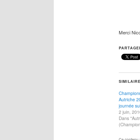
Merci Nico
PARTAGER
SIMILAIR
Championn
Autriche 2
journée s
2 juin, 201
Dans "Aut
(Champion
Ce contenu 