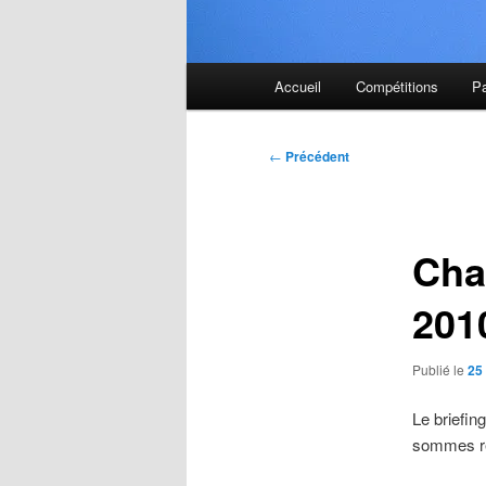
Menu
Accueil
Compétitions
P
principal
Navigation
←
Précédent
des
articles
Cha
201
Publié le
25
Le briefin
sommes re