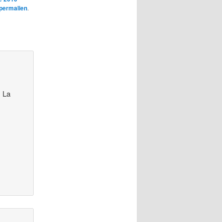
permalien
.
! La