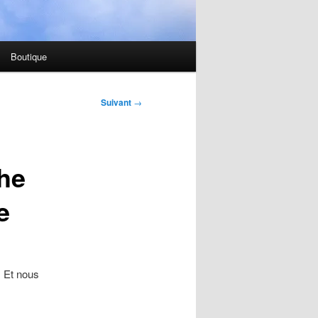
Boutique
Suivant
→
he
e
. Et nous