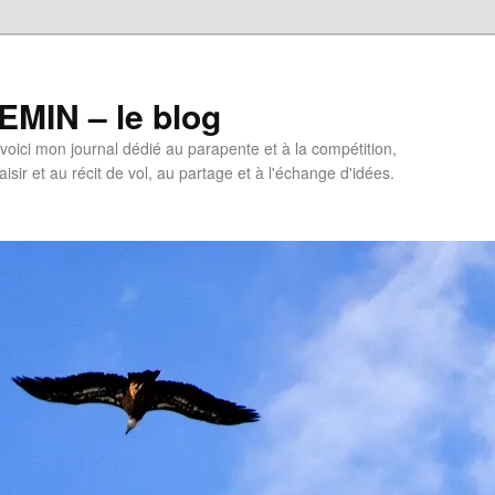
MIN – le blog
oici mon journal dédié au parapente et à la compétition,
isir et au récit de vol, au partage et à l'échange d'idées.