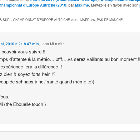
Championnat d'Europe Autriche (2010)
par
Maxime
. Mettez-le en favori avec son
S SUR «
CHAMPIONNAT D’EUROPE AUTRICHE 2010: MARDI 25, PAS DE MANCHE
»
ai, 2010 à 21 h 47 min
,
Jean Mi
a dit :
 pouvoir vous suivre !!
mps d’attente & la météo….pfff….vs serez vaillants au bon moment !
 expérience fera la différence !!
ez bien & soyez forts hein !?
coup de schnaps à not’ santé quand même ;o))
Tous.
i (the Ebouelle touch )