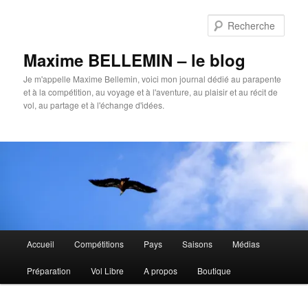
Aller
au
Rech
contenu
principal
Maxime BELLEMIN – le blog
Je m'appelle Maxime Bellemin, voici mon journal dédié au parapente
et à la compétition, au voyage et à l'aventure, au plaisir et au récit de
vol, au partage et à l'échange d'idées.
Menu
Accueil
Compétitions
Pays
Saisons
Médias
principal
Préparation
Vol Libre
A propos
Boutique