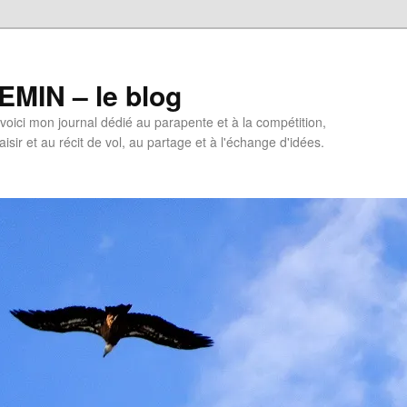
MIN – le blog
oici mon journal dédié au parapente et à la compétition,
isir et au récit de vol, au partage et à l'échange d'idées.