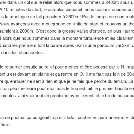
ncer dans un col sur le relief alors que nous sommes à 2400m sous 
. A 10 minutes du start, le cumulus disparait, nous coulons doucement 
s la montagne se fait propulser à 2600m! Pas le temps de nous replac
Nous avançons avec mon groupe en limite de start et trouvons un th
aintient à 2000m. C’est donc la grosse valise d’entrée, en plus l’autr
 alors que nous sommes dans la monstre turbulence et les cisaillem
uand les premiers font la balise après 6km sur le parcours j’ai 3km d
l dans les chaussettes.
e retourner ensuite au relief pour monter et être poussé par le N, ma
conflu est devant en plaine et ça rentre en O. Il me faut pas loin de 3
 qu’enrouler ne sert à rien et que je ne fais que perdre du terrain. La 
 un peu meilleure pour moi mais le trou est fait: le premier boucle en
minutes. J’ai vraiment un problème avec le vent, et je blinde beaucou
as de photos: ça bougeait trop et il fallait pusher en permanence. Et 
même!