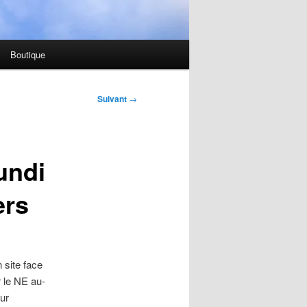
Boutique
Suivant
→
undi
ers
 site face
r le NE au-
ur