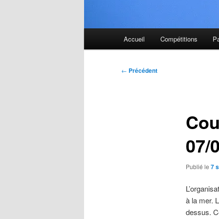
Menu
Accueil
Compétitions
P
principal
Navigation
←
Précédent
des
articles
Cou
07/
Publié le
7 
L’organisa
à la mer. 
dessus. C