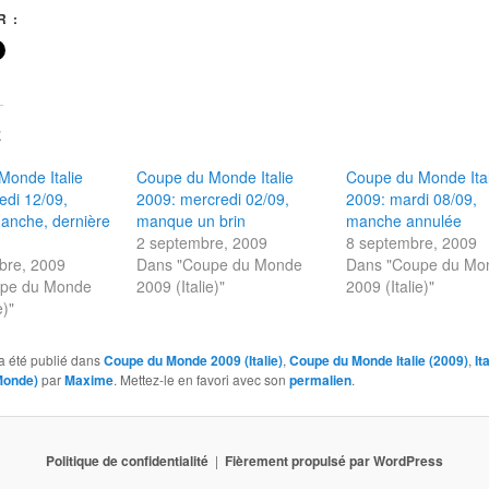
 :
E
Monde Italie
Coupe du Monde Italie
Coupe du Monde Ital
edi 12/09,
2009: mercredi 02/09,
2009: mardi 08/09,
anche, dernière
manque un brin
manche annulée
2 septembre, 2009
8 septembre, 2009
bre, 2009
Dans "Coupe du Monde
Dans "Coupe du Mo
upe du Monde
2009 (Italie)"
2009 (Italie)"
e)"
a été publié dans
Coupe du Monde 2009 (Italie)
,
Coupe du Monde Italie (2009)
,
It
Monde)
par
Maxime
. Mettez-le en favori avec son
permalien
.
Politique de confidentialité
Fièrement propulsé par WordPress