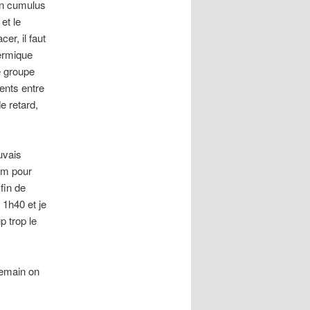
un cumulus
et le
er, il faut
ermique
e groupe
ents entre
e retard,
uvais
0km pour
fin de
 1h40 et je
p trop le
demain on