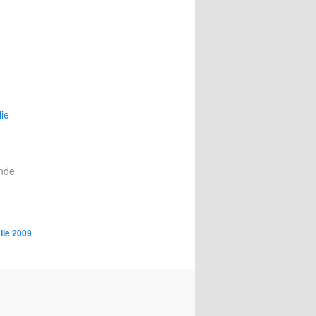
ie
nde
alie 2009