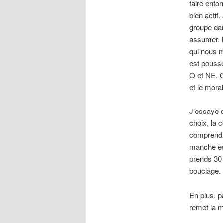
faire enfo
bien actif
groupe dan
assumer. 
qui nous m
est poussé
O et NE. Q
et le mora
J’essaye d
choix, la 
comprendre
manche est
prends 30 
bouclage.
En plus, p
remet la 