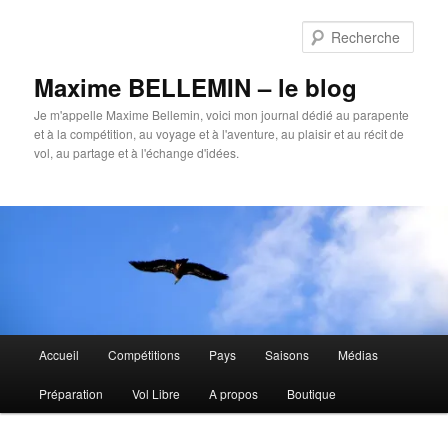
Aller
au
Rech
contenu
principal
Maxime BELLEMIN – le blog
Je m'appelle Maxime Bellemin, voici mon journal dédié au parapente
et à la compétition, au voyage et à l'aventure, au plaisir et au récit de
vol, au partage et à l'échange d'idées.
Menu
Accueil
Compétitions
Pays
Saisons
Médias
principal
Préparation
Vol Libre
A propos
Boutique