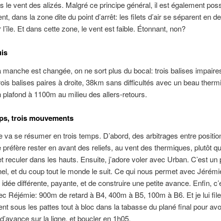
s le vent des alizés. Malgré ce principe général, il est également pos
nt, dans la zone dite du point d’arrêt: les filets d’air se séparent en d
l’île. Et dans cette zone, le vent est faible. Étonnant, non?
is
 manche est changée, on ne sort plus du bocal: trois balises impair
rois balises paires à droite, 38km sans difficultés avec un beau therm
 plafond à 1100m au milieu des allers-retours.
ps, trois mouvements
va se résumer en trois temps. D’abord, des arbitrages entre positio
Je préfère rester en avant des reliefs, au vent des thermiques, plutôt q
t reculer dans les hauts. Ensuite, j’adore voler avec Urban. C’est un p
el, et du coup tout le monde le suit. Ce qui nous permet avec Jérémi
 idée différente, payante, et de construire une petite avance. Enfin, c’e
c Réjémie: 900m de retard à B4, 400m à B5, 100m à B6. Et je lui file
nt sous les pattes tout à bloc dans la tabasse du plané final pour avo
’avance sur la ligne, et boucler en 1h05.