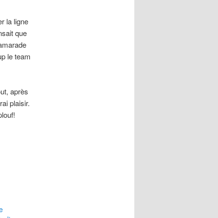
 la ligne
nsait que
 camarade
up le team
ut, après
i plaisir.
louf!
e