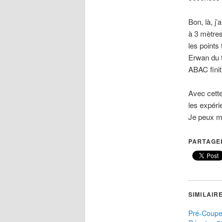
Bon, là, j
à 3 mètres
les points
Erwan du t
ABAC finit
Avec cette
les expéri
Je peux me
PARTAGER
SIMILAIR
Pré-Coup