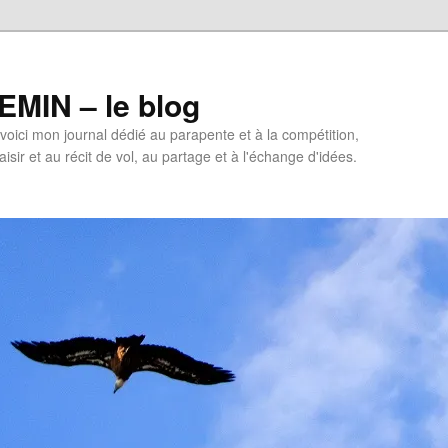
MIN – le blog
oici mon journal dédié au parapente et à la compétition,
isir et au récit de vol, au partage et à l'échange d'idées.