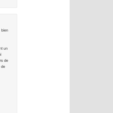
 bien
nt un
i
rs de
e de