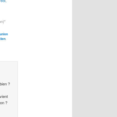
edi,
u
n)"
union
lien
.
 bien ?
vient
ion ?