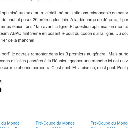
’ai optimisé au maximum, c’était même limite pas raisonnable de passer
 de haut et poser 20 mètres plus loin. A la décharge de Jérème, il pe
 temps étaient pris 1km avant la ligne. Et question optimisation mon
eam ABAC finit 3ème en posant le bout du cocon sur la ligne. Du co
 1er de la manche!
 perf’, je devrais remonter dans les 3 premiers au général. Mais surto
ences difficiles passées à la Réunion, gagner une manche ici est un vra
surer le chemin parcouru. C’est cool. Et la piscine, c’est pool. Pouf p
 :
E
e du Monde
Pré-Coupe du Monde
Pré-Coupe du Mond