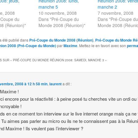
08: jeudi,
Réunion 2008: lundi,
Réunion 2008: vendr
manche 5
manche 2
e, 2008
10 novembre, 2008
7 novembre, 2008
-Coupe du
Dans "Pré-Coupe du
Dans "Pré-Coupe d
8 (Réunion)"
Monde 2008 (Réunion)"
Monde 2008 (Réunio
a été publié dans
Pré-Coupe du Monde 2008 (Réunion)
,
Pré-Coupe du Monde Ré
ion 2008 (Pré-Coupe du Monde)
par
Maxime
. Mettez-le en favori avec son
perma
S SUR «
PRÉ-COUPE DU MONDE RÉUNION 2008: SAMEDI, MANCHE 3
»
vembre, 2008 à 12 h 58 min
,
laurent
a dit :
 Maxime !
ci encore pour la réactivité : à peine posé tu cherches vite un ordi ou
incroyable !
nds en ce moment ton interview sur le live internet orange mais ça ne 
Tu aimes pas parler au micro ou ils ne te connaissent pas à la Réun
nd Maxime ! Ils veulent pas l’interviewer ?