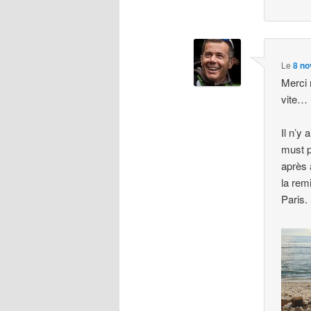
Le
8 no
Merci 
vite…
Il n’y
must p
après 
la rem
Paris.