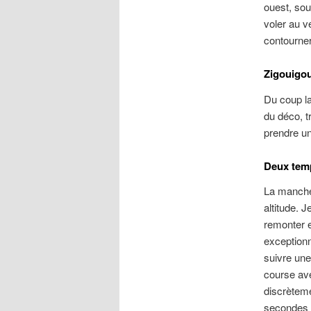
ouest, sou
voler au ve
contourner 
Zigouigou
Du coup la
du déco, t
prendre un
Deux tem
La manche 
altitude. 
remonter e
exceptionn
suivre une
course ave
discrèteme
secondes d