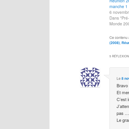
Réunion 20
manche 1
6 novembr
Dans "Pré
Monde 200
Ce contenu 
(2008)
,
Réun
5 RÉFLEXION
Le
8 no
Bravo
Et mer
C’est 
J’atte
pas … 
Le gra