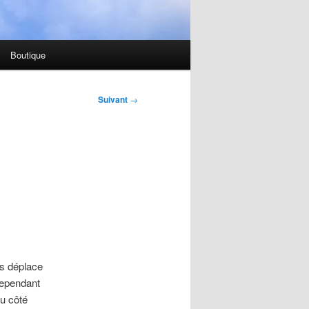
Boutique
Suivant
→
us déplace
Cependant
du côté