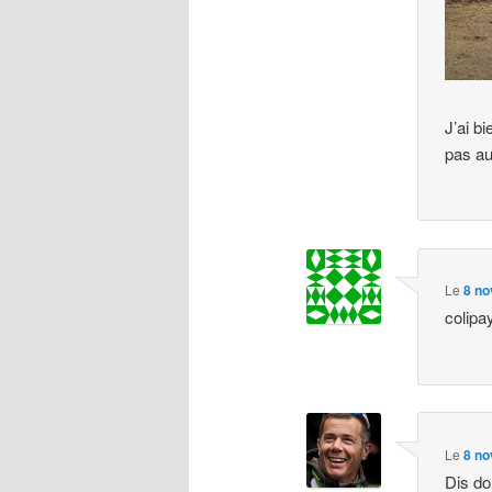
J’ai b
pas au
Le
8 no
colipa
Le
8 no
Dis do