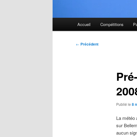
Menu
Accueil
Compétitions
P
principal
Navigation
←
Précédent
des
articles
Pré
200
Publié le
8 
La météo a
sur Bellem
aucun sign