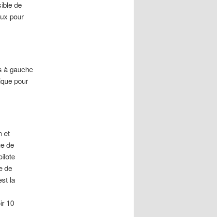
sible de
eux pour
es à gauche
ique pour
n et
ue de
ilote
e de
st la
ir 10