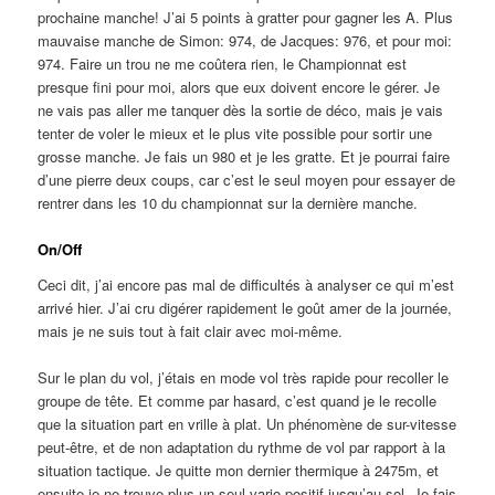
prochaine manche! J’ai 5 points à gratter pour gagner les A. Plus
mauvaise manche de Simon: 974, de Jacques: 976, et pour moi:
974. Faire un trou ne me coûtera rien, le Championnat est
presque fini pour moi, alors que eux doivent encore le gérer. Je
ne vais pas aller me tanquer dès la sortie de déco, mais je vais
tenter de voler le mieux et le plus vite possible pour sortir une
grosse manche. Je fais un 980 et je les gratte. Et je pourrai faire
d’une pierre deux coups, car c’est le seul moyen pour essayer de
rentrer dans les 10 du championnat sur la dernière manche.
On/Off
Ceci dit, j’ai encore pas mal de difficultés à analyser ce qui m’est
arrivé hier. J’ai cru digérer rapidement le goût amer de la journée,
mais je ne suis tout à fait clair avec moi-même.
Sur le plan du vol, j’étais en mode vol très rapide pour recoller le
groupe de tête. Et comme par hasard, c’est quand je le recolle
que la situation part en vrille à plat. Un phénomène de sur-vitesse
peut-être, et de non adaptation du rythme de vol par rapport à la
situation tactique. Je quitte mon dernier thermique à 2475m, et
ensuite je ne trouve plus un seul vario positif jusqu’au sol. Je fais