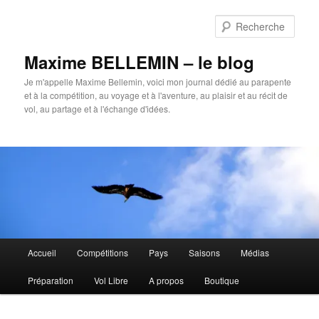
Aller
au
Rech
contenu
principal
Maxime BELLEMIN – le blog
Je m'appelle Maxime Bellemin, voici mon journal dédié au parapente
et à la compétition, au voyage et à l'aventure, au plaisir et au récit de
vol, au partage et à l'échange d'idées.
Menu
Accueil
Compétitions
Pays
Saisons
Médias
principal
Préparation
Vol Libre
A propos
Boutique