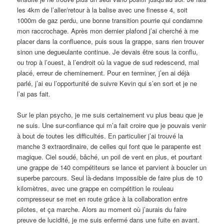
les 4km de l’aller/retour à la balise avec une finesse 4, soit
1000m de gaz perdu, une bonne transition pourrie qui condamne
mon raccrochage. Après mon dernier plafond j’ai cherché à me
placer dans la confluence, puis sous la grappe, sans rien trouver
sinon une degueulante continue. Je devais être sous la conflu,
ou trop à l’ouest, à l’endroit où la vague de sud redescend, mal
placé, erreur de cheminement. Pour en terminer, j’en ai déjà
parlé, j’ai eu l’opportunité de suivre Kevin qui s’en sort et je ne
l’ai pas fait.
Sur le plan psycho, je me suis certainement vu plus beau que je
ne suis. Une sur-confiance qui m’a fait croire que je pouvais venir
à bout de toutes les difficultés. En particulier j’ai trouvé la
manche 3 extraordinaire, de celles qui font que le parapente est
magique. Ciel soudé, bâché, un poil de vent en plus, et pourtant
une grappe de 140 compétiteurs se lance et parvient à boucler un
superbe parcours. Seul là-dedans impossible de faire plus de 10
kilomètres, avec une grappe en compétition le rouleau
compresseur se met en route grâce à la collaboration entre
pilotes, et ça marche. Alors au moment où j’aurais du faire
preuve de lucidité, je me suis enfermé dans une fuite en avant.