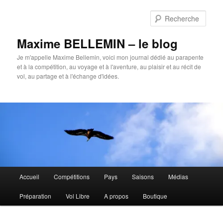
Aller
au
Rech
contenu
principal
Maxime BELLEMIN – le blog
Je m'appelle Maxime Bellemin, voici mon journal dédié au parapente
et à la compétition, au voyage et à l'aventure, au plaisir et au récit de
vol, au partage et à l'échange d'idées.
Menu
Accueil
Compétitions
Pays
Saisons
Médias
principal
Préparation
Vol Libre
A propos
Boutique