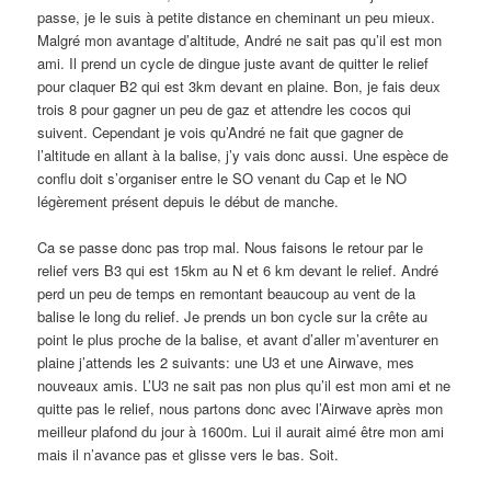
passe, je le suis à petite distance en cheminant un peu mieux.
Malgré mon avantage d’altitude, André ne sait pas qu’il est mon
ami. Il prend un cycle de dingue juste avant de quitter le relief
pour claquer B2 qui est 3km devant en plaine. Bon, je fais deux
trois 8 pour gagner un peu de gaz et attendre les cocos qui
suivent. Cependant je vois qu’André ne fait que gagner de
l’altitude en allant à la balise, j’y vais donc aussi. Une espèce de
conflu doit s’organiser entre le SO venant du Cap et le NO
légèrement présent depuis le début de manche.
Ca se passe donc pas trop mal. Nous faisons le retour par le
relief vers B3 qui est 15km au N et 6 km devant le relief. André
perd un peu de temps en remontant beaucoup au vent de la
balise le long du relief. Je prends un bon cycle sur la crête au
point le plus proche de la balise, et avant d’aller m’aventurer en
plaine j’attends les 2 suivants: une U3 et une Airwave, mes
nouveaux amis. L’U3 ne sait pas non plus qu’il est mon ami et ne
quitte pas le relief, nous partons donc avec l’Airwave après mon
meilleur plafond du jour à 1600m. Lui il aurait aimé être mon ami
mais il n’avance pas et glisse vers le bas. Soit.