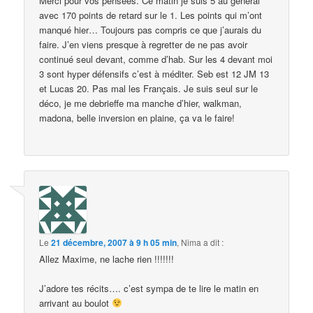
Merci pour vos pensées. Ce matin je suis 5 au général
avec 170 points de retard sur le 1. Les points qui m’ont
manqué hier… Toujours pas compris ce que j’aurais du
faire. J’en viens presque à regretter de ne pas avoir
continué seul devant, comme d’hab. Sur les 4 devant moi
3 sont hyper défensifs c’est à méditer. Seb est 12 JM 13
et Lucas 20. Pas mal les Français. Je suis seul sur le
déco, je me debrieffe ma manche d’hier, walkman,
madona, belle inversion en plaine, ça va le faire!
Le
21 décembre, 2007 à 9 h 05 min
,
Nima
a dit :
Allez Maxime, ne lache rien !!!!!!!
J’adore tes récits…. c’est sympa de te lire le matin en
arrivant au boulot