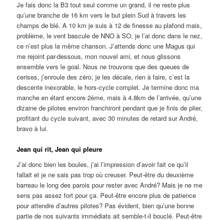
Je fais donc la B3 tout seul comme un grand, il ne reste plus
qu’une branche de 16 km vers le but plein Sud à travers les
champs de blé. A 10 km je suis à 12 de finesse au plafond mais,
problème, le vent bascule de NNO à SO, je l’ai donc dans le nez,
ce n’est plus la même chanson. J’attends donc une Magus qui
me rejoint par-dessous, mon nouvel ami, et nous glissons
ensemble vers le goal. Nous ne trouvons que des queues de
cerises, j’enroule des zéro, je les décale, rien à faire, c’est la
descente inexorable, le hors-cycle complet. Je termine donc ma
manche en étant encore 2ème, mais à 4.8km de l’arrivée, qu’une
dizaine de pilotes environ franchiront pendant que je finis de plier,
profitant du cycle suivant, avec 30 minutes de retard sur André,
bravo à lui.
Jean qui rit, Jean qui pleure
J’ai donc bien les boules, j’ai l’impression d’avoir fait ce qu’il
fallait et je ne sais pas trop où creuser. Peut-être du deuxième
barreau le long des parois pour rester avec André? Mais je ne me
sens pas assez fort pour ça. Peut-être encore plus de patience
pour attendre d’autres pilotes? Pas évident, bien qu’une bonne
partie de nos suivants immédiats ait semble-t-il bouclé. Peut-être